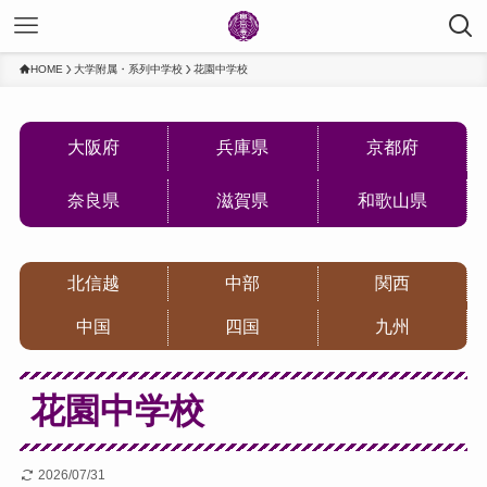
HOME
大学附属・系列中学校
花園中学校
大阪府
兵庫県
京都府
奈良県
滋賀県
和歌山県
北信越
中部
関西
中国
四国
九州
花園中学校
2026/07/31