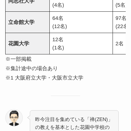
同志社大学
(4名)
(5名)
64名
97名
立命館大学
(12名)
(22名)
12名
花園大学
2名
(1名)
※一部掲載
※集計途中の場合あり
※1 大阪府立大学・大阪市立大学
昨今注目を集めている「禅(ZEN)」
の教えを基本とした花園中学校の