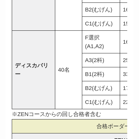
B2(むげん)
16名
C1(むげん)
15名
F選択
16名
(A1,A2)
A3(2科)
25名
ディスカバリ
40名
ー
B1(2科)
33名
B2(むげん)
17名
C1(むげん)
22名
※ZENコースからの回し合格者含む
合格ボーダーライ