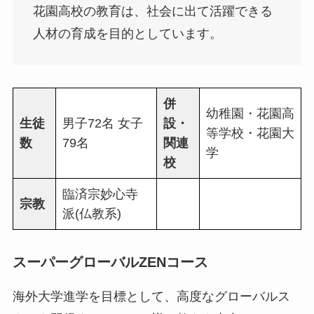
花園高校の教育は、社会に出て活躍できる
人材の育成を目的としています。
併
幼稚園・花園高
生徒
男子72名 女子
設・
等学校・花園大
数
79名
関連
学
校
臨済宗妙心寺
宗教
派(仏教系)
スーパーグローバルZENコース
海外大学進学を目標として、高度なグローバルス