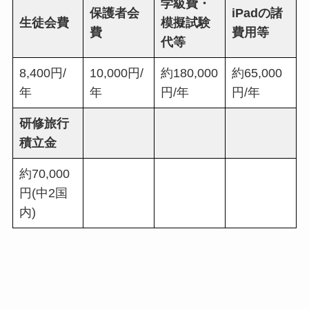
学級費・
保護者会
iPadの諸
生徒会費
模擬試験
費
費用等
代等
8,400円/
10,000円/
約180,000
約65,000
年
年
円/年
円/年
研修旅行
積立金
約70,000
円(中2国
内)