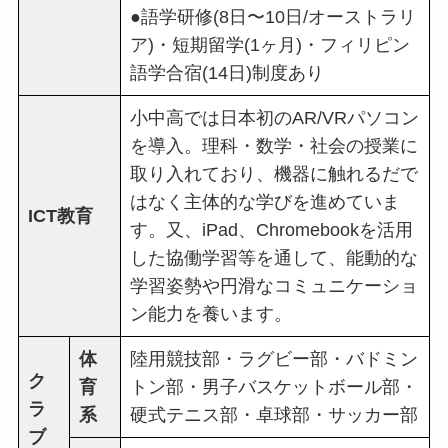
●語学研修(8日〜10日/オーストラリ
ア)・短期留学(1ヶ月)・フィリピン
語学合宿(14日)制度あり
小中高では日本初のAR/VRパソコン
を導入。理科・数学・社会の授業に
取り入れており、機器に触れるだで
はなく主体的な学びを進めていま
ICT教育
す。又、iPad、Chromebookを活用
した協働学習等を通して、能動的な
学習姿勢や円滑なコミュニケーショ
ン能力を養います。
体
陸用競技部・ラグビー部・バドミン
ク
育
トン部・男子バスケットボール部・
ラ
系
硬式テニス部・卓球部・サッカー部
ブ