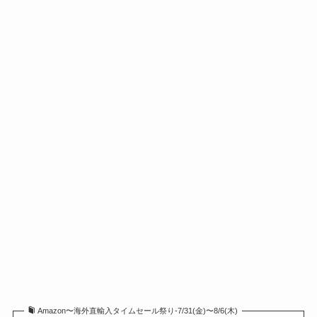
Amazon〜海外直輸入タイムセール祭り-7/31(金)〜8/6(木)