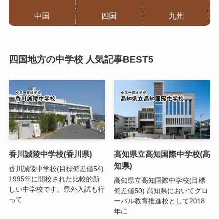
中国
四国
九州
四国地方の中学校 人気記事BEST5
香川誠陵中学校(香川県)
高知県立高知国際中学校(高
知県)
香川誠陵中学校(目標偏差値54)
1995年に開校された比較的新
高知県立高知国際中学校(目標
しい中学校です。県外入試も行
偏差値50) 高知県においてグロ
って
ーバル教育推進校として2018
年に