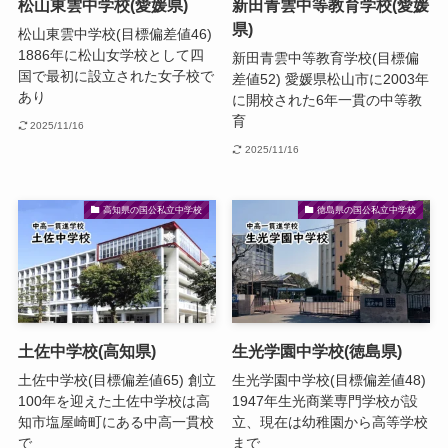
松山東雲中学校(愛媛県)
新田青雲中等教育学校(愛媛
県)
松山東雲中学校(目標偏差値46)
1886年に松山女学校として四
新田青雲中等教育学校(目標偏
国で最初に設立された女子校で
差値52) 愛媛県松山市に2003年
あり
に開校された6年一貫の中等教
育
2025/11/16
2025/11/16
高知県の国公私立中学校
徳島県の国公私立中学校
土佐中学校(高知県)
生光学園中学校(徳島県)
土佐中学校(目標偏差値65) 創立
生光学園中学校(目標偏差値48)
100年を迎えた土佐中学校は高
1947年生光商業専門学校が設
知市塩屋崎町にある中高一貫校
立、現在は幼稚園から高等学校
で
まで