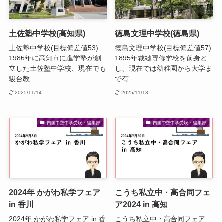
土佐塾中学校(高知県)
徳島文理中学校(徳島県)
土佐塾中学校(目標偏差値53)
徳島文理中学校(目標偏差値57)
1986年に高知市に進学塾が創
1895年裁縫専修学校を前身と
立した土佐塾中学校、現在でも
し、現在では幼稚園から大学ま
駿台教
で有
2025/11/14
2025/11/13
四国中堅中学受験：編集部
四国中堅中学受験：編集部
2024年 かがわ私学フェア
こうち私立中・高合同フェ
in 香川
ア2024 in 高知
2024年 かがわ私学フェア in 香
こうち私立中・高合同フェア