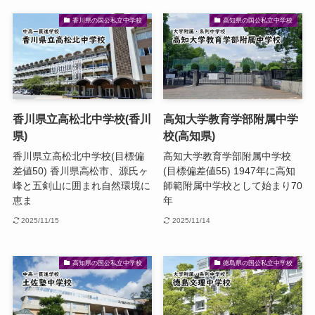
香川県の国公私立中学校
高知県の国公私立中学校
香川県立高松北中学校(香川
高知大学教育学部附属中学
県)
校(高知県)
香川県立高松北中学校(目標偏
高知大学教育学部附属中学校
差値50) 香川県高松市、源氏ヶ
(目標偏差値55) 1947年に高知
峰と五剣山に囲まれ自然環境に
師範附属中学校として始まり70
恵ま
年
2025/11/15
2025/11/14
高知県の国公私立中学校
徳島県の国公私立中学校