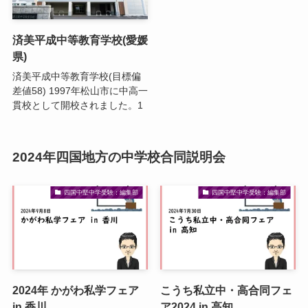
済美平成中等教育学校(愛媛
県)
済美平成中等教育学校(目標偏
差値58) 1997年松山市に中高一
貫校として開校されました。1
2024年四国地方の中学校合同説明会
四国中堅中学受験：編集部
四国中堅中学受験：編集部
2024年 かがわ私学フェア
こうち私立中・高合同フェ
in 香川
ア2024 in 高知