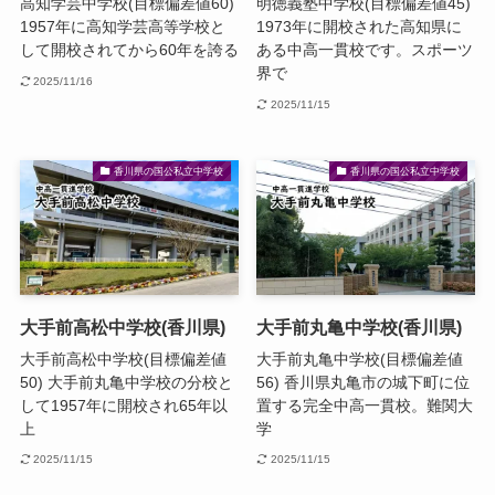
高知学芸中学校(目標偏差値60)
明徳義塾中学校(目標偏差値45)
1957年に高知学芸高等学校と
1973年に開校された高知県に
して開校されてから60年を誇る
ある中高一貫校です。スポーツ
界で
2025/11/16
2025/11/15
香川県の国公私立中学校
香川県の国公私立中学校
大手前高松中学校(香川県)
大手前丸亀中学校(香川県)
大手前高松中学校(目標偏差値
大手前丸亀中学校(目標偏差値
50) 大手前丸亀中学校の分校と
56) 香川県丸亀市の城下町に位
して1957年に開校され65年以
置する完全中高一貫校。難関大
上
学
2025/11/15
2025/11/15