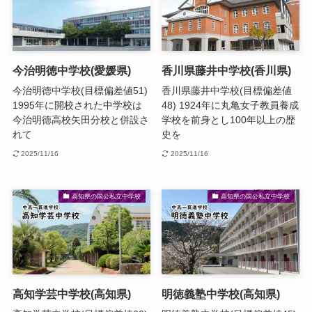
今治明徳中学校(愛媛県)
香川県藤井中学校(香川県)
今治明徳中学校(目標偏差値51)
香川県藤井中学校(目標偏差値
1995年に開校された中学校は
48) 1924年に丸亀女子教員養成
今治明徳高校矢田分校と併設さ
学校を前身とし100年以上の歴
れて
史を
2025/11/16
2025/11/16
高知県の国公私立中学校
高知県の国公私立中学校
高知学芸中学校(高知県)
明徳義塾中学校(高知県)