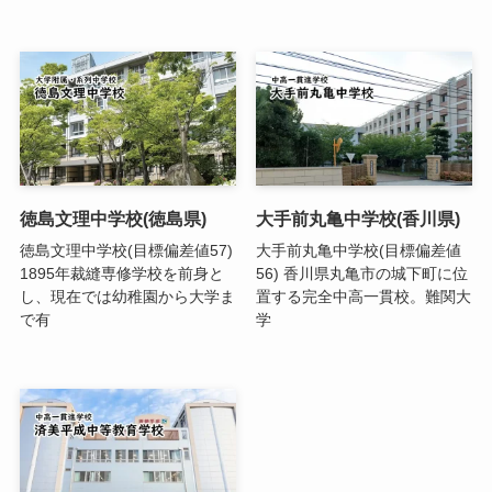
徳島文理中学校(徳島県)
大手前丸亀中学校(香川県)
徳島文理中学校(目標偏差値57)
大手前丸亀中学校(目標偏差値
1895年裁縫専修学校を前身と
56) 香川県丸亀市の城下町に位
し、現在では幼稚園から大学ま
置する完全中高一貫校。難関大
で有
学