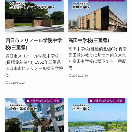
四日市メリノール学院中学
高田中学校(三重県)
校(三重県)
高田中学校(目標偏差値62) 真宗
高田派の教えに基づき創立され
四日市メリノール学院中学校
た高田中学校は県下でも一番歴
(目標偏差値44) 1962年三重県
史
四日市市にメリノール女子学院
と
2025/10/10
2025/10/10
三重県の国公私立中学校
三重県の国公私立中学校