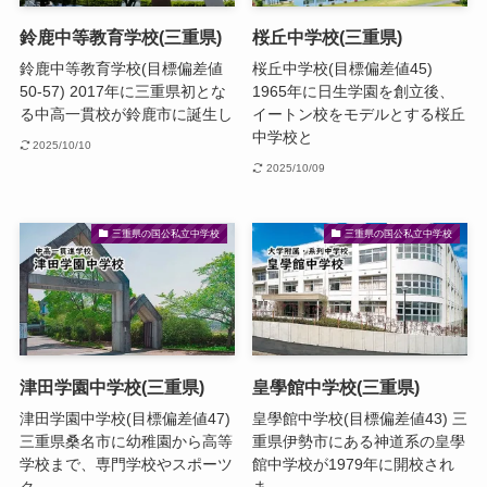
鈴鹿中等教育学校(三重県)
桜丘中学校(三重県)
鈴鹿中等教育学校(目標偏差値
桜丘中学校(目標偏差値45)
50-57) 2017年に三重県初とな
1965年に日生学園を創立後、
る中高一貫校が鈴鹿市に誕生し
イートン校をモデルとする桜丘
中学校と
2025/10/10
2025/10/09
三重県の国公私立中学校
三重県の国公私立中学校
津田学園中学校(三重県)
皇學館中学校(三重県)
津田学園中学校(目標偏差値47)
皇學館中学校(目標偏差値43) 三
三重県桑名市に幼稚園から高等
重県伊勢市にある神道系の皇學
学校まで、専門学校やスポーツ
館中学校が1979年に開校され
ク
ま