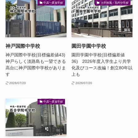
中高一貫進学校
大学附属・系列中学校
神戸国際中学校
園田学園中学校
神戸国際中学校(目標偏差値43)
園田学園中学校(目標偏差値
神戸らしく淡路島も一望できる
36) 2026年度入学生より共学
高台に神戸国際中学校がありま
化及びコース改編！創立80年以
す
上も
2026/07/20
2026/07/20
中高一貫進学校