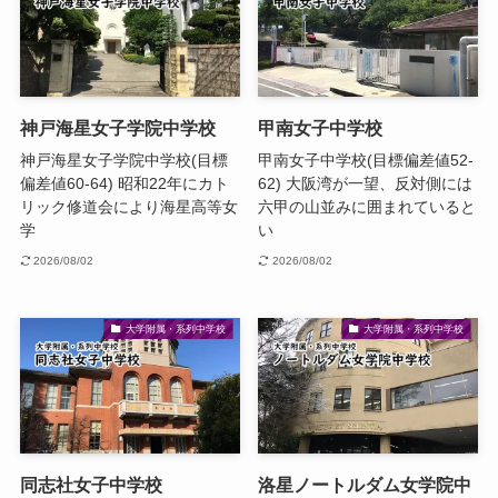
神戸海星女子学院中学校
甲南女子中学校
神戸海星女子学院中学校(目標
甲南女子中学校(目標偏差値52-
偏差値60-64) 昭和22年にカト
62) 大阪湾が一望、反対側には
リック修道会により海星高等女
六甲の山並みに囲まれていると
学
い
2026/08/02
2026/08/02
大学附属・系列中学校
大学附属・系列中学校
同志社女子中学校
洛星ノートルダム女学院中