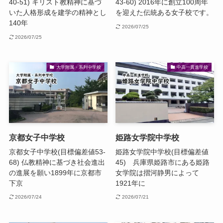
40-51) キリスト教精神に基づ
43-60) 2016年に創立100周年
いた人格形成を建学の精神とし
を迎えた伝統ある女子校です。
140年
2026/07/25
2026/07/25
大学附属・系列中学校
中高一貫進学校
京都女子中学校
姫路女学院中学校
京都女子中学校(目標偏差値53-
姫路女学院中学校(目標偏差値
68) 仏教精神に基づき社会進出
45) 兵庫県姫路市にある姫路
の進展を願い1899年に京都市
女学院は摺河静男によって
下京
1921年に
2026/07/24
2026/07/21