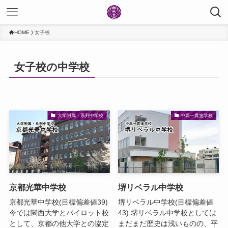
HOME
女子校
女子校の中学校
大学附属・系列中学校
中高一貫進学校
京都光華中学校
堺リベラル中学校
京都光華中学校(目標偏差値39)
堺リベラル中学校(目標偏差値
今では関西大学とパイロット校
43) 堺リベラル中学校としては
として、京都の他大学との協定
まだまだ歴史は浅いものの、平