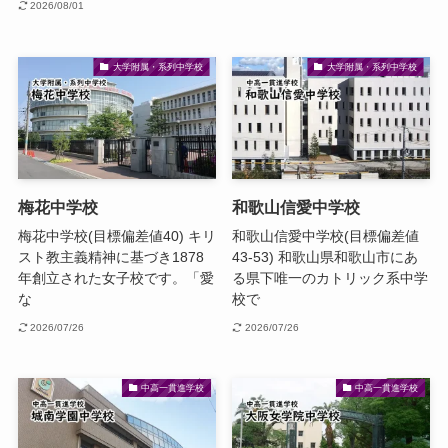
2026/08/01
大学附属・系列中学校
大学附属・系列中学校
梅花中学校
和歌山信愛中学校
梅花中学校(目標偏差値40) キリ
和歌山信愛中学校(目標偏差値
スト教主義精神に基づき1878
43-53) 和歌山県和歌山市にあ
年創立された女子校です。「愛
る県下唯一のカトリック系中学
な
校で
2026/07/26
2026/07/26
中高一貫進学校
中高一貫進学校