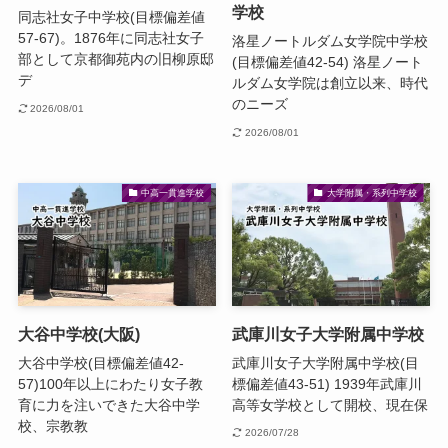
学校
同志社女子中学校(目標偏差値
57-67)。1876年に同志社女子
洛星ノートルダム女学院中学校
部として京都御苑内の旧柳原邸
(目標偏差値42-54) 洛星ノート
デ
ルダム女学院は創立以来、時代
のニーズ
2026/08/01
2026/08/01
中高一貫進学校
大学附属・系列中学校
大谷中学校(大阪)
武庫川女子大学附属中学校
大谷中学校(目標偏差値42-
武庫川女子大学附属中学校(目
57)100年以上にわたり女子教
標偏差値43-51) 1939年武庫川
育に力を注いできた大谷中学
高等女学校として開校、現在保
校、宗教教
2026/07/28