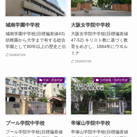
城南学園中学校
大阪女学院中学校
城南学園中学校(目標偏差値43)
大阪女学院中学校(目標偏差値
幼稚園から大学まで有する総合
47-52) キリスト教に基づく教
学園として80年以上の歴史と伝
育をめざし、1884年にウヰル
ミナ
2026/07/25
2026/07/25
中高一貫進学校
大学附属・系列中学校
プール学院中学校
帝塚山学院中学校
プール学院中学校(目標偏差値
帝塚山学院中学校(目標偏差値