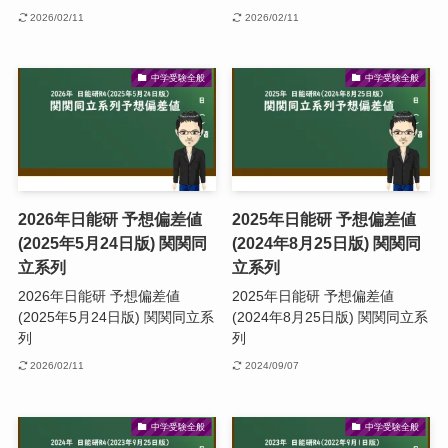
2026/02/11
2026/02/11
中学受験全般
中学受験全般
2026年日能研 予想偏差値
2025年日能研 予想偏差値
(2025年5月24日版) 関関同
(2024年8月25日版) 関関同
立系列
立系列
2026年日能研 予想偏差値
2025年日能研 予想偏差値
(2025年5月24日版) 関関同立系
(2024年8月25日版) 関関同立系
列
列
2026/02/11
2024/09/07
中学受験全般
中学受験全般