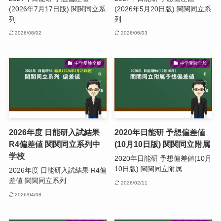
(2026年7月17日版) 関関同立系
(2026年5月20日版) 関関同立系
列
列
2026/08/02
2026/06/03
中学受験全般
中学受験全般
2026年度 日能研入試結果
2020年日能研 予想偏差値
R4偏差値 関関同立系列中
(10月10日版) 関関同立附属
学校
2020年日能研 予想偏差値(10月
10日版) 関関同立附属
2026年度 日能研入試結果 R4偏
差値 関関同立系列
2026/02/11
2026/04/08