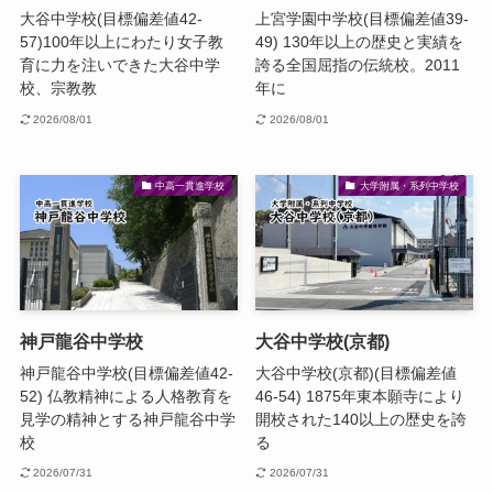
大谷中学校(目標偏差値42-
上宮学園中学校(目標偏差値39-
57)100年以上にわたり女子教
49) 130年以上の歴史と実績を
育に力を注いできた大谷中学
誇る全国屈指の伝統校。2011
校、宗教教
年に
2026/08/01
2026/08/01
中高一貫進学校
大学附属・系列中学校
神戸龍谷中学校
大谷中学校(京都)
神戸龍谷中学校(目標偏差値42-
大谷中学校(京都)(目標偏差値
52) 仏教精神による人格教育を
46-54) 1875年東本願寺により
見学の精神とする神戸龍谷中学
開校された140以上の歴史を誇
校
る
2026/07/31
2026/07/31