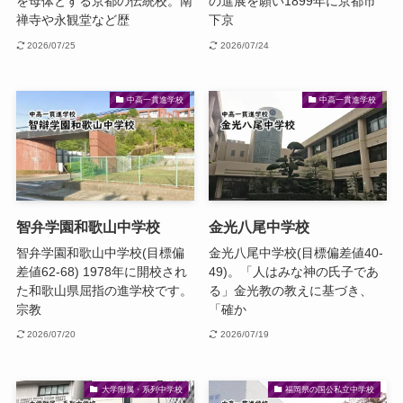
を母体とする京都の伝統校。南
の進展を願い1899年に京都市
禅寺や永観堂など歴
下京
2026/07/25
2026/07/24
中高一貫進学校
中高一貫進学校
智弁学園和歌山中学校
金光八尾中学校
智弁学園和歌山中学校(目標偏
金光八尾中学校(目標偏差値40-
差値62-68) 1978年に開校され
49)。「人はみな神の氏子であ
た和歌山県屈指の進学校です。
る」金光教の教えに基づき、
宗教
「確か
2026/07/20
2026/07/19
大学附属・系列中学校
福岡県の国公私立中学校