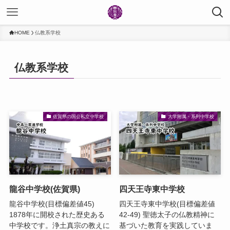
HOME
仏教系学校
仏教系学校
佐賀県の国公私立中学校
大学附属・系列中学校
龍谷中学校(佐賀県)
四天王寺東中学校
龍谷中学校(目標偏差値45)
四天王寺東中学校(目標偏差値
1878年に開校された歴史ある
42-49) 聖徳太子の仏教精神に
中学校です。浄土真宗の教えに
基づいた教育を実践していま