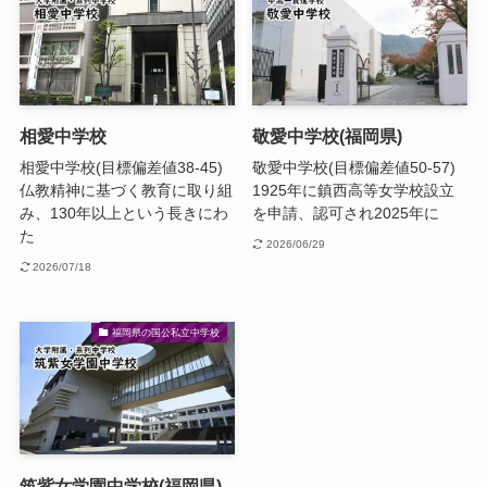
相愛中学校
敬愛中学校(福岡県)
相愛中学校(目標偏差値38-45)
敬愛中学校(目標偏差値50-57)
仏教精神に基づく教育に取り組
1925年に鎮西高等女学校設立
み、130年以上という長きにわ
を申請、認可され2025年に
た
2026/06/29
2026/07/18
福岡県の国公私立中学校
筑紫女学園中学校(福岡県)