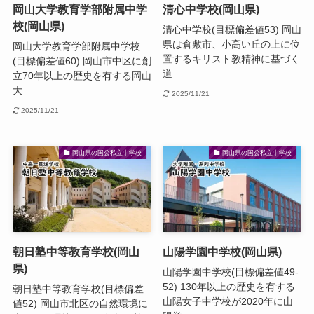
岡山大学教育学部附属中学
清心中学校(岡山県)
校(岡山県)
清心中学校(目標偏差値53) 岡山
県は倉敷市、小高い丘の上に位
岡山大学教育学部附属中学校
置するキリスト教精神に基づく
(目標偏差値60) 岡山市中区に創
道
立70年以上の歴史を有する岡山
大
2025/11/21
2025/11/21
岡山県の国公私立中学校
岡山県の国公私立中学校
朝日塾中等教育学校(岡山
山陽学園中学校(岡山県)
県)
山陽学園中学校(目標偏差値49-
52) 130年以上の歴史を有する
朝日塾中等教育学校(目標偏差
山陽女子中学校が2020年に山
値52) 岡山市北区の自然環境に