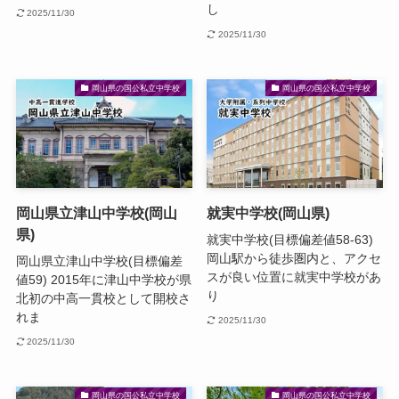
し
2025/11/30
2025/11/30
岡山県の国公私立中学校
岡山県の国公私立中学校
岡山県立津山中学校(岡山
就実中学校(岡山県)
県)
就実中学校(目標偏差値58-63)
岡山駅から徒歩圏内と、アクセ
岡山県立津山中学校(目標偏差
スが良い位置に就実中学校があ
値59) 2015年に津山中学校が県
り
北初の中高一貫校として開校さ
れま
2025/11/30
2025/11/30
岡山県の国公私立中学校
岡山県の国公私立中学校