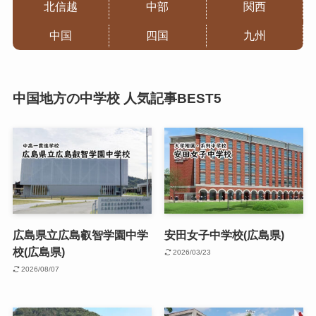
北信越
中部
関西
中国
四国
九州
中国地方の中学校 人気記事BEST5
広島県立広島叡智学園中学
安田女子中学校(広島県)
校(広島県)
2026/03/23
2026/08/07