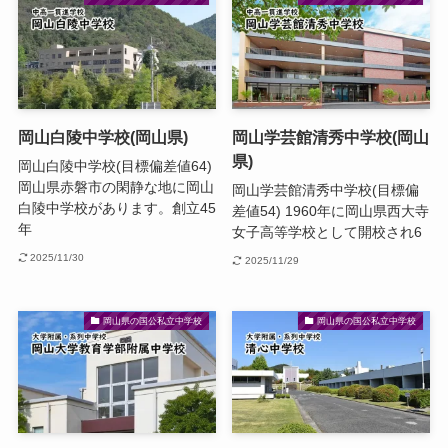
岡山白陵中学校(岡山県)
岡山学芸館清秀中学校(岡山
県)
岡山白陵中学校(目標偏差値64)
岡山県赤磐市の閑静な地に岡山
岡山学芸館清秀中学校(目標偏
白陵中学校があります。創立45
差値54) 1960年に岡山県西大寺
年
女子高等学校として開校され6
2025/11/30
2025/11/29
岡山県の国公私立中学校
岡山県の国公私立中学校