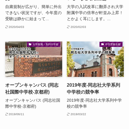
自粛規制が広がり、簡単に外出
大学の入試改革に翻弄され大学
できない状況ですが、今年度の
附属中学の倍率が軒並み上昇！
受験は静かに始まって...
とかよく耳にします。...
2020/04/03
2020/02/03
大学附属・系列中学校
中学受験全般
オープンキャンパス (同志
2019年度-同志社大学系列
社国際中学校-京都府)
中学校の競争率
オープンキャンパス (同志社国
2019年度-同志社大学系列中学
際中学校-京都府)
校の競争率
2019/06/11
2019/03/22