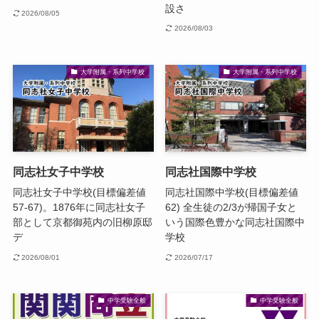
設さ
2026/08/05
2026/08/03
大学附属・系列中学校
大学附属・系列中学校
同志社女子中学校
同志社国際中学校
同志社女子中学校(目標偏差値
同志社国際中学校(目標偏差値
57-67)。1876年に同志社女子
62) 全生徒の2/3が帰国子女と
部として京都御苑内の旧柳原邸
いう国際色豊かな同志社国際中
デ
学校
2026/08/01
2026/07/17
中学受験全般
中学受験全般