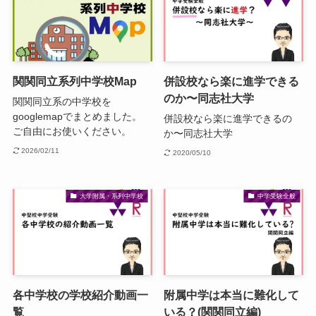
関関同立系列中学校Map
併設校なら楽に進学できる
のか〜同志社大学
関関同立系の中学校を
googlemapでまとめました。
併設校なら楽に進学できるの
ご自由にお使いください。
か〜同志社大学
2026/02/11
2020/05/10
大学附属・系列中学校
中学受験全般
各中学校の学校紹介動画一
附属中学は本当に難化して
覧
いる？(関関同立編)