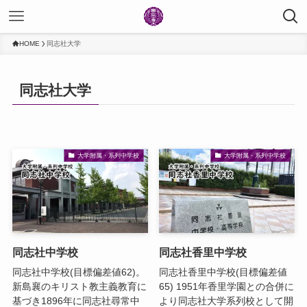
HOME
同志社大学
同志社大学
大学附属・系列中学校
大学附属・系列中学校
同志社中学校
同志社香里中学校
同志社中学校(目標偏差値62)。
同志社香里中学校(目標偏差値
新島襄のキリスト教主義教育に
65) 1951年香里学園との合併に
基づき1896年に同志社尋常中
より同志社大学系列校として開