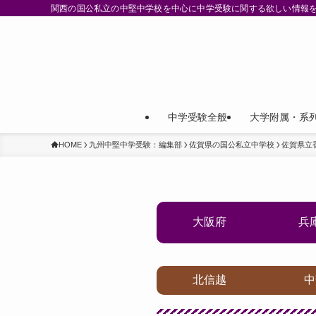
関西の国公私立の中堅中学校を中心に中学受験に関する欲しい情報
中学受験全般
大学附属・系
HOME
九州中堅中学受験：編集部
佐賀県の国公私立中学校
佐賀県立
大阪府
兵
北信越
中