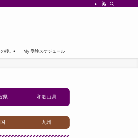
その後。
My 受験スケジュール
賀県
和歌山県
四国
九州