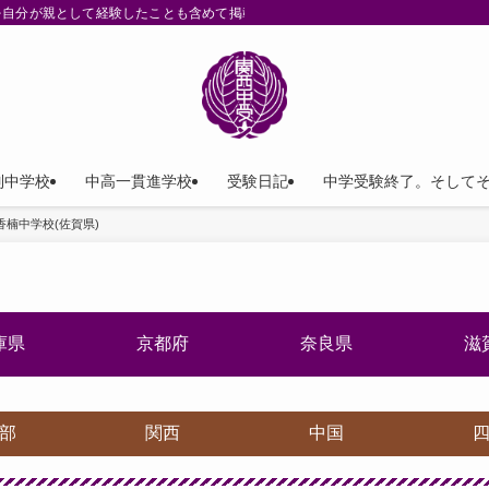
を自分が親として経験したことも含めて掲載。
列中学校
中高一貫進学校
受験日記
中学受験終了。そして
香楠中学校(佐賀県)
庫県
京都府
奈良県
滋
部
関西
中国