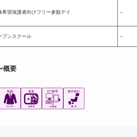
検希望保護者向けフリー参観デイ
–
ープンスクール
–
〜概要
制服
昼食
ICT教育
修学旅行