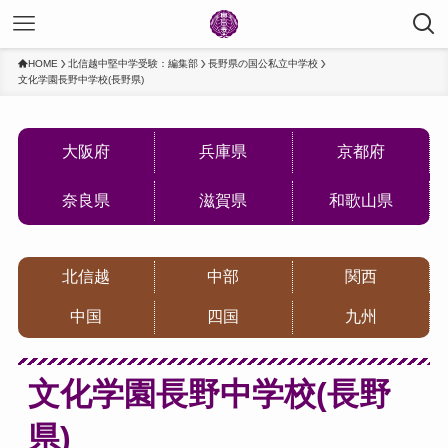
HOME
北信越中堅中学受験：編集部
長野県の国公私立中学校
文化学園長野中学校(長野県)
大阪府
兵庫県
京都府
奈良県
滋賀県
和歌山県
北信越
中部
関西
中国
四国
九州
文化学園長野中学校(長野
県)