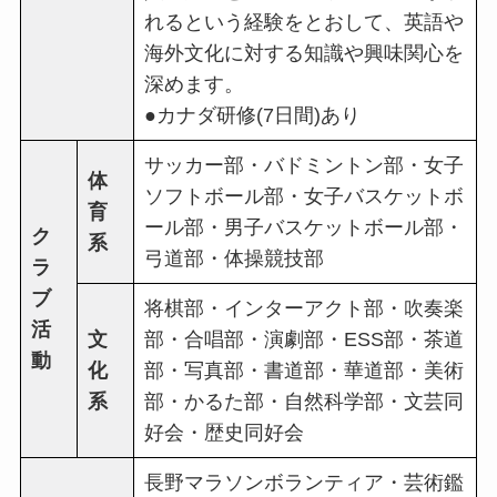
れるという経験をとおして、英語や
海外文化に対する知識や興味関心を
深めます。
●カナダ研修(7日間)あり
サッカー部・バドミントン部・女子
体
ソフトボール部・女子バスケットボ
育
ール部・男子バスケットボール部・
ク
系
弓道部・体操競技部
ラ
ブ
将棋部・インターアクト部・吹奏楽
活
文
部・合唱部・演劇部・ESS部・茶道
動
化
部・写真部・書道部・華道部・美術
系
部・かるた部・自然科学部・文芸同
好会・歴史同好会
長野マラソンボランティア・芸術鑑