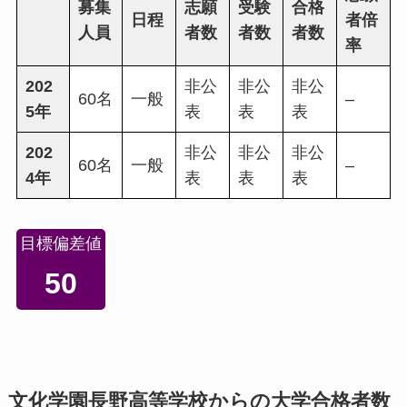
募集
志願
受験
合格
日程
者倍
人員
者数
者数
者数
率
202
非公
非公
非公
60名
一般
–
5年
表
表
表
202
非公
非公
非公
60名
一般
–
4年
表
表
表
目標偏差値
50
文化学園長野高等学校からの大学合格者数