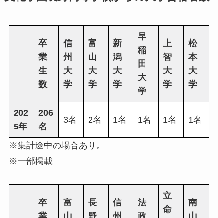
早
卒
信
富
新
上
松
稲
業
州
山
潟
智
本
田
生
大
大
大
大
大
大
数
学
学
学
学
学
学
202
206
3名
2名
1名
1名
1名
1名
5年
名
※集計途中の場合あり。
※一部掲載
立
卒
富
長
信
法
南
命
業
山
野
州
政
山