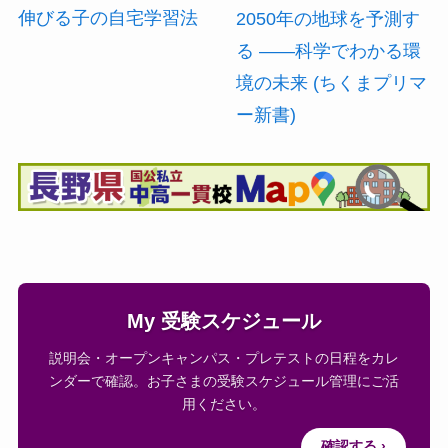
伸びる子の自宅学習法
2050年の地球を予測す
る ――科学でわかる環
境の未来 (ちくまプリマ
ー新書)
My 受験スケジュール
説明会・オープンキャンパス・プレテストの日程をカレ
ンダーで確認。お子さまの受験スケジュール管理にご活
用ください。
確認する ›