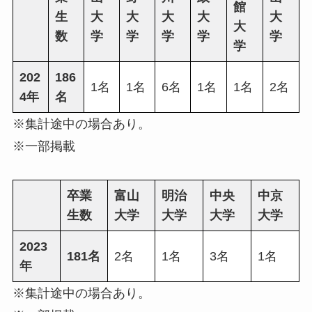
館
生
大
大
大
大
大
大
数
学
学
学
学
学
学
202
186
1名
1名
6名
1名
1名
2名
4年
名
※集計途中の場合あり。
※一部掲載
卒業
富山
明治
中央
中京
生数
大学
大学
大学
大学
2023
181名
2名
1名
3名
1名
年
※集計途中の場合あり。