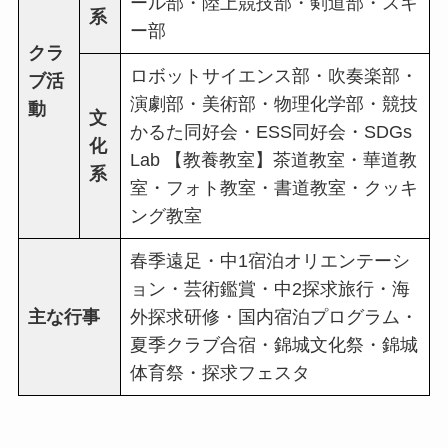
ール部・陸上競技部・剣道部・スキ
系
ー部
クラ
ロボットサイエンス部・吹奏楽部・
ブ活
演劇部・美術部・物理化学部・競技
動
文
かるた同好会・ESS同好会・SDGs
化
Lab 【教養教室】茶道教室・華道教
系
室・フォト教室・書道教室・クッキ
ング教室
春季遠足・中1宿泊オリエンテーシ
ョン・芸術鑑賞・中2探求旅行・海
主な行事
外探求研修・国内宿泊プログラム・
夏季クラブ合宿・錦城文化祭・錦城
体育祭・探求フェスタ