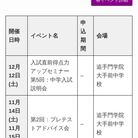
各イベント詳細
申
開催
込
イベント名
会場
日時
期
間
入試直前得点力
12月
追手門学院
アップセミナー
12日
–
大手前中学
第5回：中学入試
(土)
校
説明会
11月
14日
追手門学院
(土)
第2回：プレテス
–
大手前中学
11月
トアドバイス会
校
15日