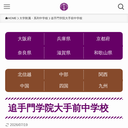
HOME
大学附属・系列中学校
追手門学院大手前中学校
大阪府
兵庫県
京都府
奈良県
滋賀県
和歌山県
北信越
中部
関西
中国
四国
九州
追手門学院大手前中学校
2026/07/19