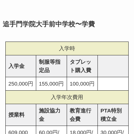
追手門学院大手前中学校〜学費
入学時
制服等指
タブレッ
入学金
定品
ト購入費
250,000円
155,000円
100,000円
入学年次費用
施設協力
教育進行
PTA特別
授業料
金
会費
積立金
609,000
60,00円/
18,000円/
30,000円/