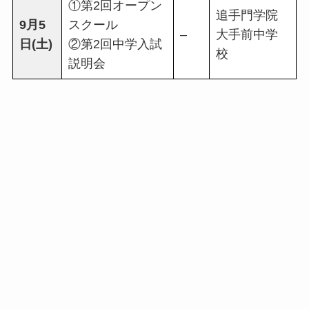
①第2回オープン
追手門学院
9月5
スクール
–
大手前中学
日(土)
②第2回中学入試
校
説明会