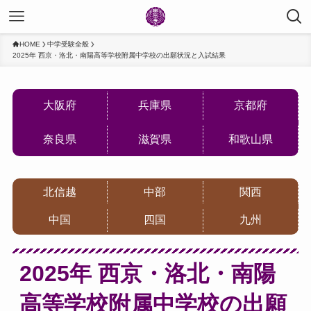
HOME
中学受験全般
2025年 西京・洛北・南陽高等学校附属中学校の出願状況と入試結果
大阪府
兵庫県
京都府
奈良県
滋賀県
和歌山県
北信越
中部
関西
中国
四国
九州
2025年 西京・洛北・南陽
高等学校附属中学校の出願