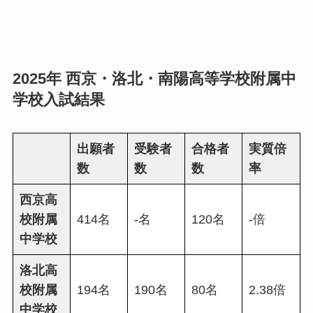
2025年 西京・洛北・南陽高等学校附属中
学校入試結果
出願者
受験者
合格者
実質倍
数
数
数
率
西京高
校附属
414名
-名
120名
-倍
中学校
洛北高
校附属
194名
190名
80名
2.38倍
中学校