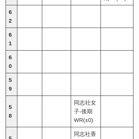
6
2
6
1
6
0
5
9
同志社女
5
子-後期
8
WR(±0)
同志社香
5