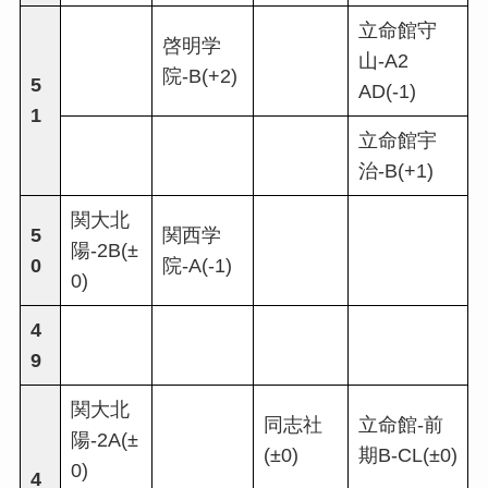
立命館守
啓明学
山-A2
院-B(+2)
5
AD(-1)
1
立命館宇
治-B(+1)
関大北
5
関西学
陽-2B(±
0
院-A(-1)
0)
4
9
関大北
同志社
立命館-前
陽-2A(±
(±0)
期B-CL(±0)
0)
4