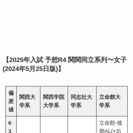
【2025年入試 予想R4 関関同立系列〜女子
(2024年5月25日版)】
偏
関西大
関西学院
同志社大
立命館大
差
学系
大学系
学系
学系
値
6
立命館-後
3
期AL(+3)