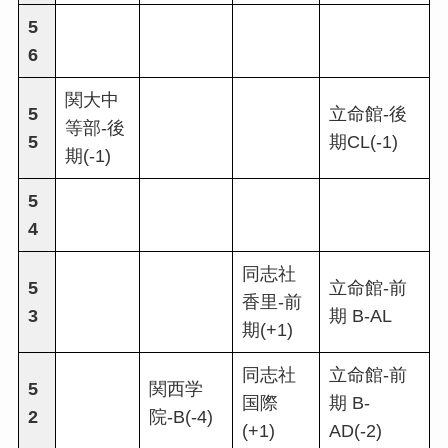
5
6
関大中
5
立命館-後
等部-後
5
期CL(-1)
期(-1)
5
4
同志社
5
立命館-前
香里-前
3
期 B-AL
期(+1)
同志社
立命館-前
5
関西学
国際
期 B-
2
院-B(-4)
(+1)
AD(-2)