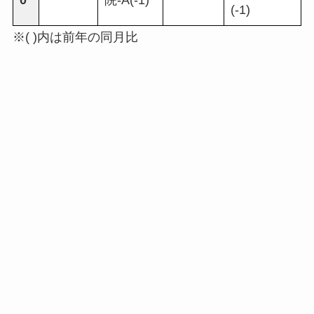
0
院-A(-1)
(-1)
※( )内は前年の同月比