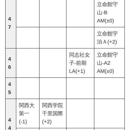
立命館守
山-B
4
AM(±0)
7
立命館宇
治Ａ(+2)
同志社女
立命館守
4
子-前期
山-A2
6
LA(+1)
AM(±0)
4
5
関西大
関西学院
第一
千里国際
4
(-1)
(+2)
4