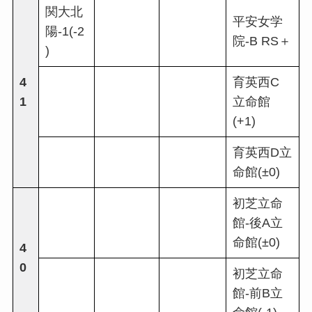
関大北
平安女学
陽-1(-2
院-B RS＋
)
4
育英西C
1
立命館
(+1)
育英西D立
命館(±0)
初芝立命
館-後A立
命館(±0)
4
0
初芝立命
館-前B立