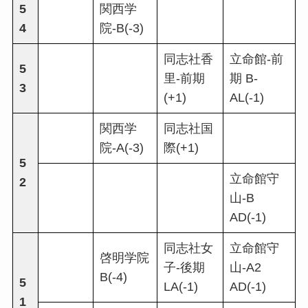
5
関西学
4
院-B(-3)
同志社香
立命館-前
5
里-前期
期 B-
3
(+1)
AL(-1)
関西学
同志社国
院-A(-3)
際(+1)
5
立命館守
2
山-B
AD(-1)
同志社女
立命館守
啓明学院
子-後期
山-A2
B(-4)
5
LA(-1)
AD(-1)
1