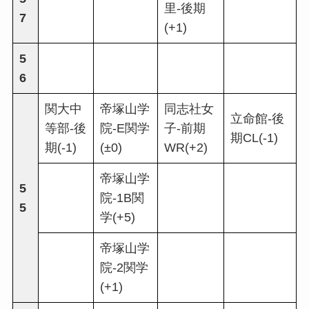
里-後期
7
(+1)
5
6
関大中
帝塚山学
同志社女
立命館-後
等部-後
院-E関学
子-前期
期CL(-1)
期(-1)
(±0)
WR(+2)
帝塚山学
5
院-1B関
5
学(+5)
帝塚山学
院-2関学
(+1)