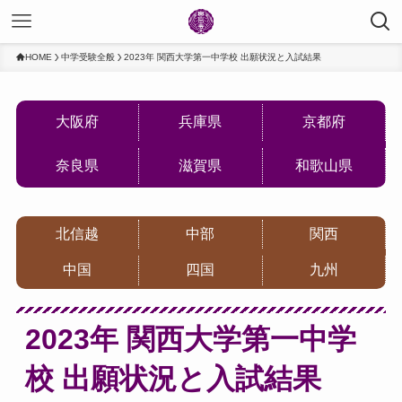
HOME
中学受験全般
2023年 関西大学第一中学校 出願状況と入試結果
大阪府
兵庫県
京都府
奈良県
滋賀県
和歌山県
北信越
中部
関西
中国
四国
九州
2023年 関西大学第一中学
校 出願状況と入試結果