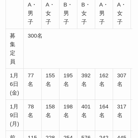
A・
A・
B・
B・
A・
A・
男
女
男
女
男
女
子
子
子
子
子
子
募
300名
集
定
員
1月
77
155
195
392
162
307
6日
名
名
名
名
名
名
(金)
1月
78
158
198
401
164
317
9日
名
名
名
名
名
名
(月)
前
115
228
254
576
242
445