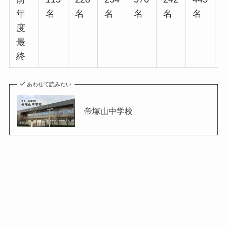
年
名
名
名
名
名
名
度
最
終
あわせて読みたい
帝塚山中学校