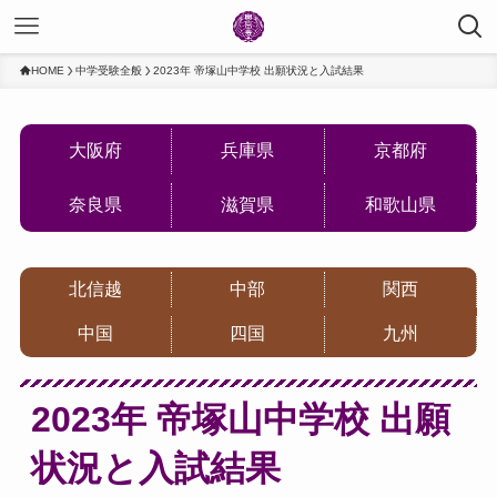
HOME
中学受験全般
2023年 帝塚山中学校 出願状況と入試結果
大阪府
兵庫県
京都府
奈良県
滋賀県
和歌山県
北信越
中部
関西
中国
四国
九州
2023年 帝塚山中学校 出願
状況と入試結果