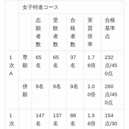
女子特進コース
志
受
合
実
合格
願
験
格
質
基準
者
者
者
倍
点
数
数
数
率
1
専
65
65
37
1.7
232
次
願
名
名
名
6倍
点/45
A
0点
併
9名
9名
9名
1.0
260
願
0倍
点/45
0点
1
147
137
88
1.5
154
次
名
名
名
6倍
点/30