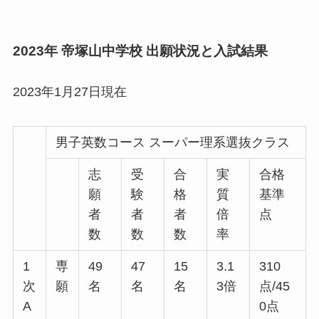
2023年 帝塚山中学校 出願状況と入試結果
2023年1月27日現在
男子英数コース スーパー理系選抜クラス
志
受
合
実
合格
願
験
格
質
基準
者
者
者
倍
点
数
数
数
率
1
専
49
47
15
3.1
310
次
願
名
名
名
3倍
点/45
A
0点