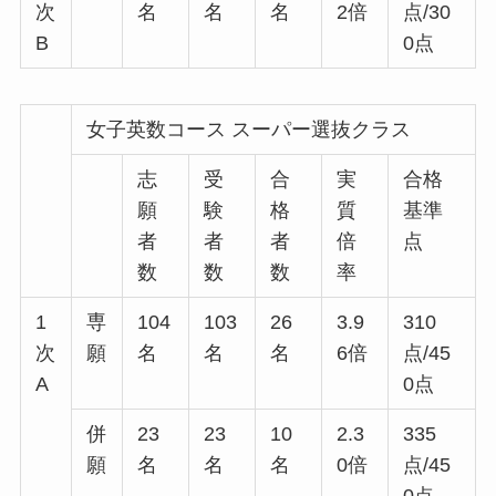
次
名
名
名
2倍
点/30
B
0点
女子英数コース スーパー選抜クラス
志
受
合
実
合格
願
験
格
質
基準
者
者
者
倍
点
数
数
数
率
1
専
104
103
26
3.9
310
次
願
名
名
名
6倍
点/45
A
0点
併
23
23
10
2.3
335
願
名
名
名
0倍
点/45