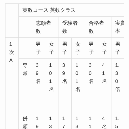
英数コース 英数クラス
志願者
受験者
合格者
実質
数
数
数
率
1
男
女
男
女
男
女
男
次
子
子
子
子
子
子
子
A
専
3
1
3
1
3
4
1.
願
9
0
9
0
0
1
3
名
1
名
1
名
名
0
名
名
倍
併
1
1
1
1
1
4
1.
願
9
3
7
3
1
名
5