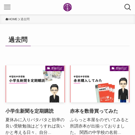
HOME
過去問
過去問
受験日記
受験日記
小学生新聞を定期購読
赤本を数冊買ってみた
夏休みに入りバタバタと効率の
ふらっと本屋をのぞいてみると
良い受験勉強はどうすれば良い
所謂赤本が出揃っておりまし
かと考える日々、自分...
た。 関西の中学校の名前...