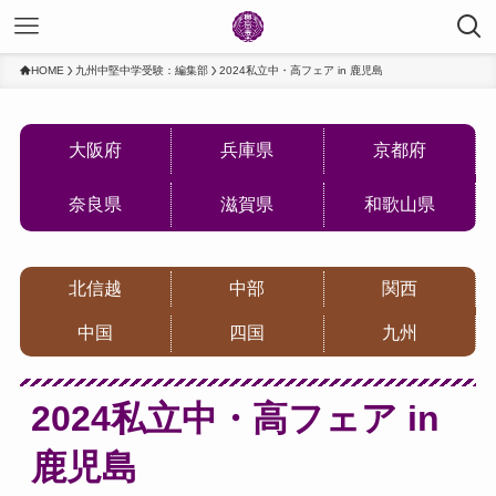
HOME
九州中堅中学受験：編集部
2024私立中・高フェア in 鹿児島
大阪府
兵庫県
京都府
奈良県
滋賀県
和歌山県
北信越
中部
関西
中国
四国
九州
2024私立中・高フェア in
鹿児島