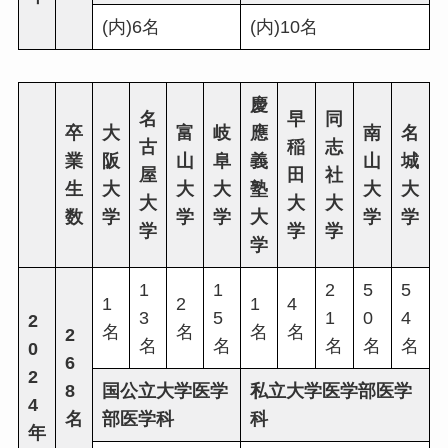
(内)6名
(内)10名
慶
名
早
同
卒
大
富
岐
應
南
名
古
稲
志
業
阪
山
阜
義
山
城
屋
田
社
生
大
大
大
塾
大
大
大
大
大
数
学
学
学
大
学
学
学
学
学
学
1
1
2
5
5
1
2
1
4
3
5
1
0
4
2
名
名
名
名
2
名
名
名
名
名
0
6
2
8
国公立大学医学
私立大学医学部医学
4
名
部医学科
科
年