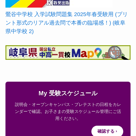
鶯谷中学校 入学試験問題集 2025年春受験用 (プリ
ント形式のリアル過去問で本番の臨場感！) (岐阜
県中学校 2)
My 受験スケジュール
説明会・オープンキャンパス・プレテストの日程をカレ
ンダーで確認。お子さまの受験スケジュール管理にご活
用ください。
確認する ›