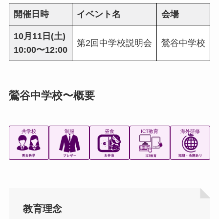
開催日時
イベント名
会場
10月11日(土)
第2回中学校説明会
鶯谷中学校
10:00〜12:00
鶯谷中学校〜概要
共学校
制服
昼食
ICT教育
海外研修
教育理念