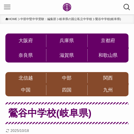
HOME
中部中堅中学受験：編集部
岐阜県の国公私立中学校
鶯谷中学校(岐阜県)
大阪府
兵庫県
京都府
奈良県
滋賀県
和歌山県
北信越
中部
関西
中国
四国
九州
鶯谷中学校(岐阜県)
2025/10/18