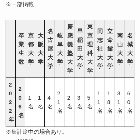
※一部掲載
慶
東
名
早
同
立
卒
京
大
岐
應
京
南
名
古
稲
志
命
業
都
阪
阜
義
理
山
城
屋
田
社
館
生
大
大
大
塾
科
大
大
大
大
大
大
数
学
学
学
大
大
学
学
学
学
学
学
学
学
2
2
0
2
1
1
3
6
0
1
1
4
2
3
5
2
1
1
8
1
0
6
名
名
名
名
名
名
2
名
名
名
名
名
名
年
※集計途中の場合あり。