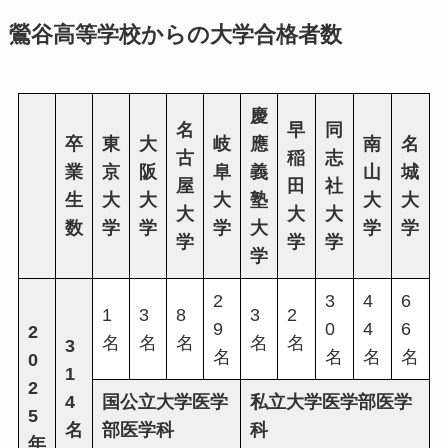
鶯谷高等学校からの大学合格者数
慶
名
早
同
卒
東
大
岐
應
南
名
古
稲
志
業
京
阪
阜
義
山
城
屋
田
社
生
大
大
大
塾
大
大
大
大
大
数
学
学
学
大
学
学
学
学
学
学
2
3
4
6
1
3
8
3
2
9
0
4
6
2
名
名
名
名
名
3
名
名
名
名
0
1
2
4
国公立大学医学
私立大学医学部医学
5
名
部医学科
科
年