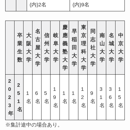
(内)2名
(内)9名
慶
東
名
早
同
卒
大
信
岐
應
京
南
名
中
古
稲
志
業
阪
州
阜
義
理
山
城
京
屋
田
社
生
大
大
大
塾
科
大
大
大
大
大
大
数
学
学
学
大
大
学
学
学
学
学
学
学
学
2
2
0
1
1
3
3
1
5
1
6
5
1
1
9
2
9
2
1
6
5
1
名
名
名
名
名
名
3
名
名
名
名
名
名
年
※集計途中の場合あり。