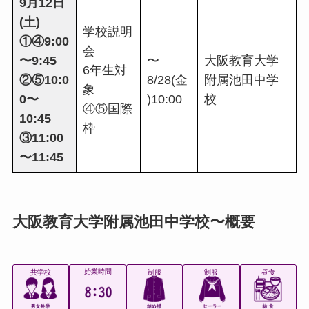
9月12日
(土)
学校説明
①④9:00
会
〜9:45
〜
大阪教育大学
6年生対
②⑤10:0
8/28(金
附属池田中学
象
0〜
)10:00
校
④⑤国際
10:45
枠
③11:00
〜11:45
大阪教育大学附属池田中学校〜概要
始業時間
共学校
制服
制服
昼食