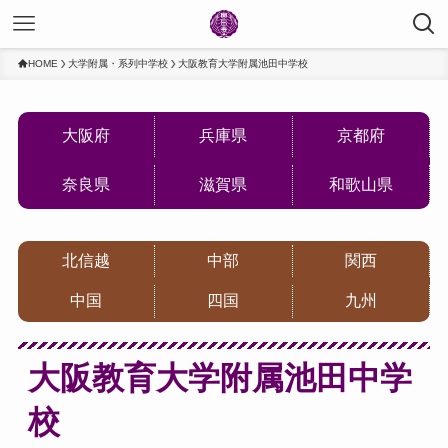
HOME
大学附属・系列中学校
大阪教育大学附属池田中学校
大阪府
兵庫県
京都府
奈良県
滋賀県
和歌山県
北信越
中部
関西
中国
四国
九州
大阪教育大学附属池田中学
校