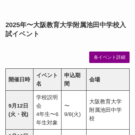
2025年〜大阪教育大学附属池田中学校入
試イベント
各イベント詳細
イベント
申込期
開催日時
会場
名
間
学校説明
大阪教育大学
9月12日
会
〜
附属池田中学
(火・祝)
4年生〜6
9/8(火)
校
年生対象