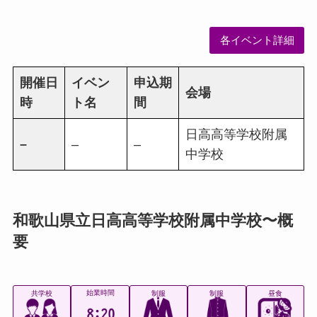
各イベント詳細
開催日
イベン
申込期
会場
時
ト名
間
日高高等学校附属
–
–
–
中学校
和歌山県立日高高等学校附属中学校〜概
要
始業時間
共学校
制服
制服
昼食