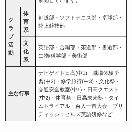
展開しています。
体
剣道部・ソフトテニス部・卓球部・
ク
育
陸上競技部
ラ
系
ブ
文
活
英語部・合唱部・茶道部・書道部・
化
動
生物/科学部・美術部
系
ナビゲイト日高(中1)・職場体験学
習(中2)・修学旅行(中3)・文化祭・
交通安全教室(中1)・日高クエスト
主な行事
(中2)・体育祭・日高未来塾・タイ
ムトライアル・百人一首大会・ブリ
ティッシュヒルズ英語研修など