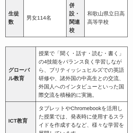
併
生徒
設・
和歌山県立日高
男女114名
数
関連
高等学校
校
授業で「聞く・話す・読む・書く」
の4技能をバランス良く学習しなが
グローバ
ら、ブリティッシュヒルズでの英語
ル教育
研修や、諸外国の中高生との交流、
外国人へのインタビューといった国
際交流を積極的に実施。
タブレットやChromebookを活用し
た授業では、発表時に使用するスラ
ICT教育
イドを作成するなど、様々な学習を