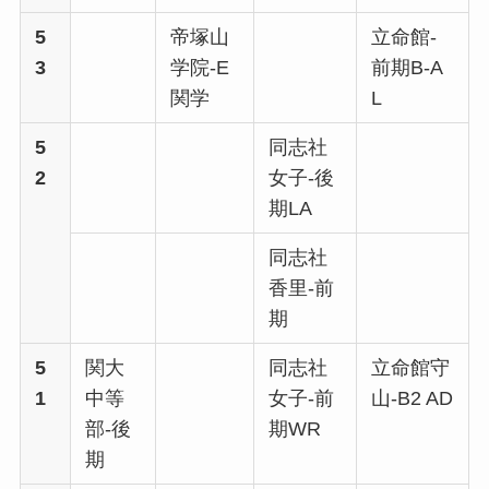
5
帝塚山
立命館-
3
学院-E
前期B-A
関学
L
5
同志社
2
女子-後
期LA
同志社
香里-前
期
5
関大
同志社
立命館守
1
中等
女子-前
山-B2 AD
部-後
期WR
期