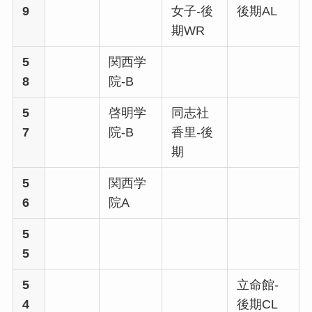
9
女子-後
後期AL
期WR
5
関西学
8
院-B
5
啓明学
同志社
7
院-B
香里-後
期
5
関西学
6
院A
5
5
5
立命館-
4
後期CL