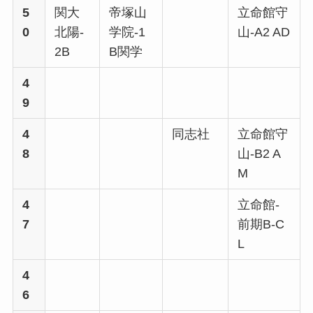
5
関大
帝塚山
立命館守
0
北陽-
学院-1
山-A2 AD
2B
B関学
4
9
4
同志社
立命館守
8
山-B2 A
M
4
立命館-
7
前期B-C
L
4
6