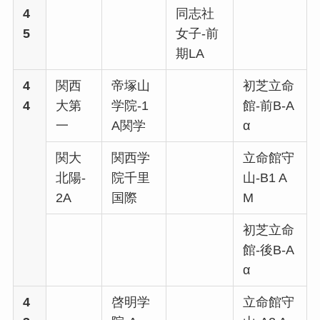
4
同志社
5
女子-前
期LA
4
関西
帝塚山
初芝立命
4
大第
学院-1
館-前B-A
一
A関学
α
関大
関西学
立命館守
北陽-
院千里
山-B1 A
2A
国際
M
初芝立命
館-後B-A
α
4
啓明学
立命館守