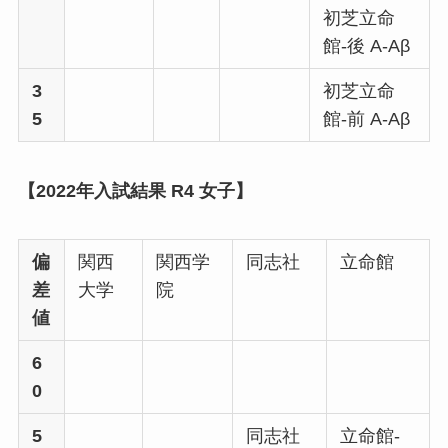
初芝立命
館-後 A-Aβ
3
初芝立命
5
館-前 A-Aβ
【2022年入試結果 R4 女子】
偏
関西
関西学
同志社
立命館
差
大学
院
値
6
0
5
同志社
立命館-