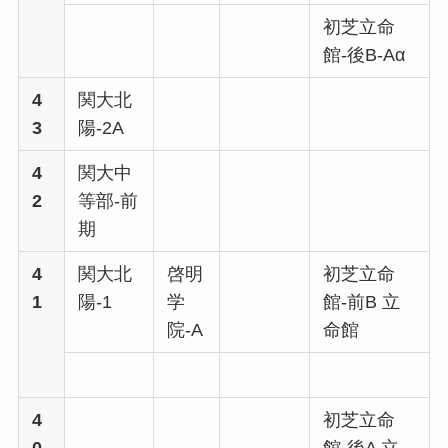
初芝立命
館-後B-Aα
4
関大北
3
陽-2A
4
関大中
2
等部-前
期
4
関大北
啓明
初芝立命
1
陽-1
学
館-前B 立
院-A
命館
4
初芝立命