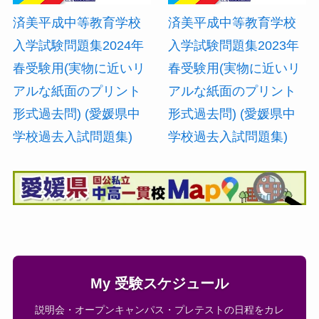
済美平成中等教育学校
済美平成中等教育学校
入学試験問題集2024年
入学試験問題集2023年
春受験用(実物に近いリ
春受験用(実物に近いリ
アルな紙面のプリント
アルな紙面のプリント
形式過去問) (愛媛県中
形式過去問) (愛媛県中
学校過去入試問題集)
学校過去入試問題集)
My 受験スケジュール
説明会・オープンキャンパス・プレテストの日程をカレ