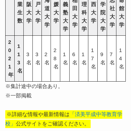
海
稲
志
命
業
阪
戸
媛
義
理
西
学
道
田
社
館
生
大
大
大
塾
科
大
院
大
大
大
大
数
学
学
学
大
大
学
大
学
学
学
学
学
学
学
2
1
0
2
1
1
1
3
3
2
1
6
1
9
7
2
8
7
4
3
名
名
名
名
名
名
名
名
1
名
名
名
名
年
※集計途中の場合あり。
※一部掲載
※詳細な情報や最新情報は
「済美平成中等教育学
校」
公式サイトをご確認ください。