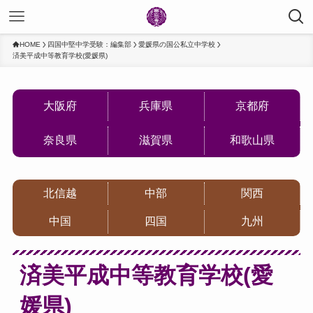
HOME
四国中堅中学受験：編集部
愛媛県の国公私立中学校
済美平成中等教育学校(愛媛県)
大阪府
兵庫県
京都府
奈良県
滋賀県
和歌山県
北信越
中部
関西
中国
四国
九州
済美平成中等教育学校(愛
媛県)