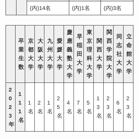
(内)14名
(内)1名
(内)3名
慶
東
関
早
同
立
卒
京
大
九
愛
應
京
関
西
稲
志
命
業
都
阪
州
媛
義
理
西
学
田
社
館
生
大
大
大
大
塾
科
大
院
大
大
大
数
学
学
学
学
大
大
学
大
学
学
学
学
学
学
2
1
0
2
1
2
2
1
1
2
1
4
7
5
6
2
5
3
3
3
1
名
名
名
名
名
名
名
3
名
名
名
名
名
年