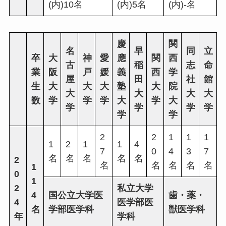
(内)10名
(内)5名
(内)-名
慶
関
名
早
同
立
卒
大
神
愛
應
関
西
古
稲
志
命
業
阪
戸
媛
義
西
学
屋
田
社
館
生
大
大
大
塾
大
院
大
大
大
大
数
学
学
学
大
学
大
学
学
学
学
学
学
2
2
1
1
1
1
2
1
1
4
7
0
4
3
7
名
名
名
名
名
2
名
名
名
名
名
1
0
1
2
私立大学
4
国公立大学医
歯・薬・
4
医学部医
名
学部医学科
獣医学科
年
学科