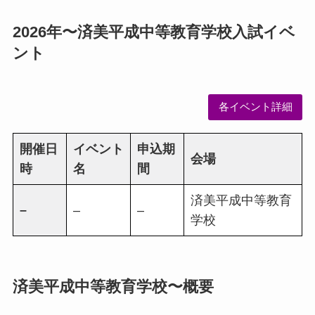
2026年〜済美平成中等教育学校入試イベ
ント
各イベント詳細
開催日
イベント
申込期
会場
時
名
間
済美平成中等教育
–
–
–
学校
済美平成中等教育学校〜概要