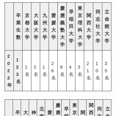
慶
東
早
同
立
卒
京
大
九
愛
應
京
関
稲
志
命
業
都
阪
州
媛
義
理
西
田
社
館
生
大
大
大
大
塾
科
大
大
大
大
数
学
学
学
学
大
大
学
学
学
学
学
学
2
1
0
2
2
1
3
2
1
2
1
8
4
3
2
6
1
0
5
3
名
名
名
名
名
名
2
名
名
名
名
名
年
慶
東
関
北
早
同
立
卒
大
神
愛
應
京
関
西