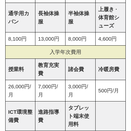
上履き ·
通学用カ
長袖体操
半袖体操
体育館シ
バン
服
服
ューズ
8,100円
13,000円
8,000円
4,600円
入学年次費用
教育充実
授業料
諸会費
冷暖房費
費
26,000円/
7,000円/
3,000円/
500円/月
月
月
月
タブレッ
ICT環境整
進路指導
ト端末使
備費
費
用料