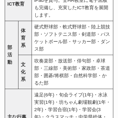
iPadを貸与。全HR教室に電子黒板
ICT教育
も完備し、充実したICT教育を展開
します。
硬式野球部・軟式野球部・陸上競技
体
部・ソフトテニス部・剣道部・バス
育
ケットボール部・サッカー部・ダン
系
部
ス部
活
吹奏楽部・放送部・俳句部・卓球
動
文
部・三線部・美術部・家政部・茶道
化
部・囲碁/将棋部・自然科学部・か
系
るた部
遠足(6年)・旬会ライブ(1年)・水泳
実習(1年)・坊ちゃん劇場観劇(1年・
2年)・学習合宿(1年)・学習会(3
主な行事
年)・クラスマッチ・中学県総体・