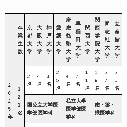
慶
関
早
同
立
卒
京
大
神
愛
應
関
西
稲
志
命
業
都
阪
戸
媛
義
西
学
田
社
館
生
大
大
大
大
塾
大
院
大
大
大
数
学
学
学
学
大
学
大
学
学
学
学
学
2
1
1
2
2
2
4
3
4
7
5
1
9
7
5
名
名
名
名
名
2
名
名
名
名
名
1
0
2
2
私立大学
1
国公立大学医
歯・薬・
5
医学部医
名
学部医学科
獣医学科
年
学科