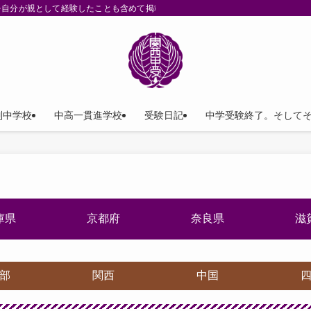
を自分が親として経験したことも含めて掲載。
列中学校
中高一貫進学校
受験日記
中学受験終了。そして
庫県
京都府
奈良県
滋
部
関西
中国