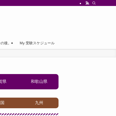
その後。
My 受験スケジュール
賀県
和歌山県
四国
九州