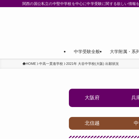
関西の国公私立の中堅中学校を中心に中学受験に関する欲しい情報
中学受験全般
大学附属・系
HOME
中高一貫進学校
2021年 大谷中学校(大阪) 出願状況
大阪府
兵
北信越
中