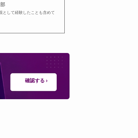
集部
親として経験したことも含めて
確認する ›