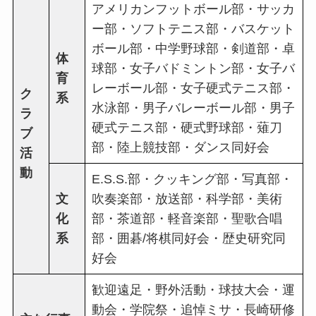
アメリカンフットボール部・サッカ
ー部・ソフトテニス部・バスケット
ボール部・中学野球部・剣道部・卓
体
球部・女子バドミントン部・女子バ
育
レーボール部・女子硬式テニス部・
ク
系
水泳部・男子バレーボール部・男子
ラ
硬式テニス部・硬式野球部・薙刀
ブ
部・陸上競技部・ダンス同好会
活
動
E.S.S.部・クッキング部・写真部・
文
吹奏楽部・放送部・科学部・美術
化
部・茶道部・軽音楽部・聖歌合唱
系
部・囲碁/将棋同好会・歴史研究同
好会
歓迎遠足・野外活動・球技大会・運
動会・学院祭・追悼ミサ・長崎研修