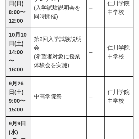
日(日)
仁川学院
(入学試験説明会を
–
8:00〜
中学校
同時開催)
12:00
10月10
第2回入学試験説明
日(土)
会
仁川学院
14:00
–
(希望者対象に授業
中学校
〜
体験会を実施)
16:00
9月26
日(土)
仁川学院
中高学院祭
–
9:00〜
中学校
15:00
9月9日
(水)