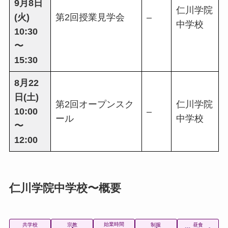
9月8日
仁川学院
(火)
第2回授業見学会
–
中学校
10:30
〜
15:30
8月22
日(土)
第2回オープンスク
仁川学院
10:00
–
ール
中学校
〜
12:00
仁川学院中学校〜概要
始業時間
共学校
宗教
制服
昼食