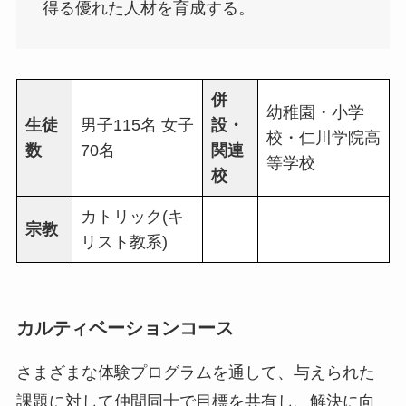
得る優れた人材を育成する。
併
幼稚園・小学
生徒
男子115名 女子
設・
校・仁川学院高
数
70名
関連
等学校
校
カトリック(キ
宗教
リスト教系)
カルティベーションコース
さまざまな体験プログラムを通して、与えられた
課題に対して仲間同士で目標を共有し、解決に向