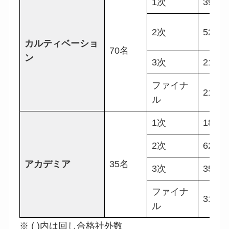
1次
39名
2次
52名
カルティベーショ
70名
ン
3次
21名
ファイナ
21名
ル
1次
18名
2次
62名
アカデミア
35名
3次
35名
ファイナ
31名
ル
※ ( )内は回し合格社外数