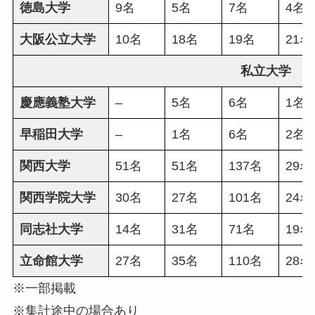
徳島大学
9名
5名
7名
4名
大阪公立大学
10名
18名
19名
21名
私立大学
慶應義塾大学
–
5名
6名
1名
早稲田大学
–
1名
6名
2名
関西大学
51名
51名
137名
29名
関西学院大学
30名
27名
101名
24名
同志社大学
14名
31名
71名
19名
立命館大学
27名
35名
110名
28名
※一部掲載
※集計途中の場合あり