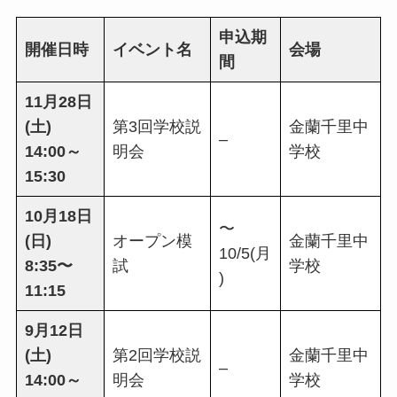
申込期
開催日時
イベント名
会場
間
11月28日
(土)
第3回学校説
金蘭千里中
–
14:00～
明会
学校
15:30
10月18日
〜
(日)
オープン模
金蘭千里中
10/5(月
8:35〜
試
学校
)
11:15
9月12日
(土)
第2回学校説
金蘭千里中
–
14:00～
明会
学校