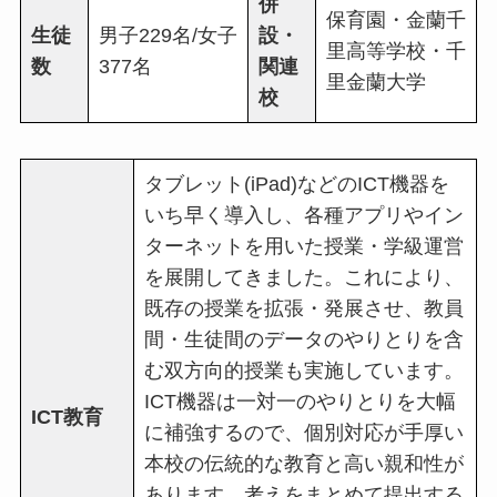
併
保育園・金蘭千
生徒
男子229名/女子
設・
里高等学校・千
数
377名
関連
里金蘭大学
校
タブレット(iPad)などのICT機器を
いち早く導入し、各種アプリやイン
ターネットを用いた授業・学級運営
を展開してきました。これにより、
既存の授業を拡張・発展させ、教員
間・生徒間のデータのやりとりを含
む双方向的授業も実施しています。
ICT機器は一対一のやりとりを大幅
ICT教育
に補強するので、個別対応が手厚い
本校の伝統的な教育と高い親和性が
あります。考えをまとめて提出する