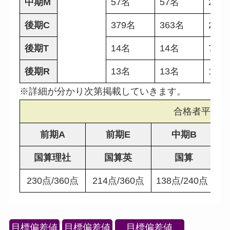
中期M
57名
57名
29名
後期C
379名
363名
242
後期T
14名
14名
7名
後期R
13名
13名
12名
※詳細が分かり次第掲載していきます。
合格者平均点
前期A
前期E
中期B
国算理社
国算英
国算
230点/360点
214点/360点
138点/240点
8
目標偏差値
目標偏差値
目標偏差値