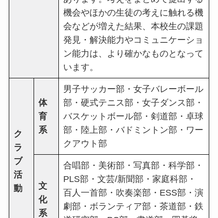
機会やほかの生徒の考えに触れる機
会などが増えた結果、本校生の課題
発見・解決能力やコミュニケーショ
ン能力は、より確かなものとなって
います。
男子サッカー部・女子バレーボール
体
部・硬式テニス部・女子ダンス部・
育
バスケットボール部・剣道部・卓球
系
部・陸上部・バドミントン部・ワー
ク
クアウト部
ラ
ブ
合唱部・美術部・写真部・科学部・
活
PLS部・文芸/新聞部・家庭科部・
文
動
百人一首部・吹奏楽部・ESS部・演
化
劇部・ボランティア部・茶道部・鉄
系