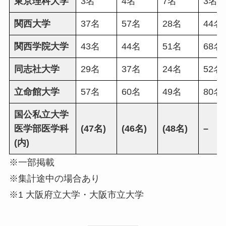
東京理科大学
3名
4名
7名
3名
関西大学
37名
57名
28名
44名
関西学院大学
43名
44名
51名
68名
同志社大学
29名
37名
24名
52名
立命館大学
57名
60名
49名
80名
国公私立大学
医学部医学科
(47名)
(46名)
(48名)
–
(内)
※一部掲載
※集計途中の場合あり
※1 大阪府立大学・大阪市立大学