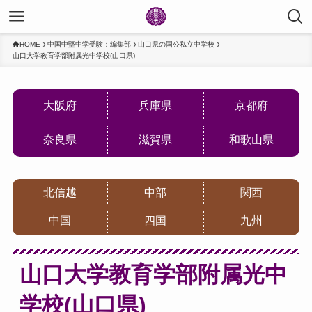
HOME
中国中堅中学受験：編集部
山口県の国公私立中学校
山口大学教育学部附属光中学校(山口県)
大阪府
兵庫県
京都府
奈良県
滋賀県
和歌山県
北信越
中部
関西
中国
四国
九州
山口大学教育学部附属光中
学校(山口県)