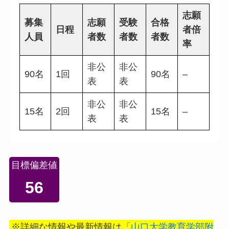
志願
募集
志願
受験
合格
日程
者倍
人員
者数
者数
者数
率
非公
非公
90名
1回
90名
–
表
表
非公
非公
15名
2回
15名
–
表
表
目標偏差値
56
※詳細な情報や最新情報は
「山口大学教育学部附