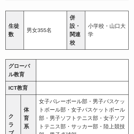
併
生徒
設・
小学校・山口大
男女355名
数
関連
学
校
グローバ
ル教育
ICT教育
女子バレーボール部・男子バスケッ
体
トボール部・女子バスケットボール
ク
育
部・男子ソフトテニス部・女子ソフ
ラ
系
トテニス部・サッカー部・陸上競技
ブ