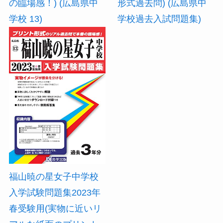
の臨場感！) (広島県中
形式過去問) (広島県中
学校 13)
学校過去入試問題集)
福山暁の星女子中学校
入学試験問題集2023年
春受験用(実物に近いリ