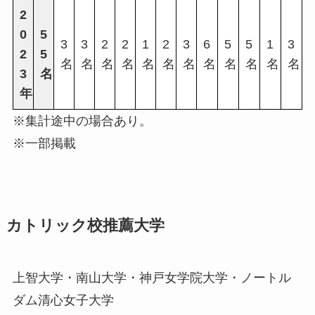
2
0
5
3
3
2
2
1
2
3
6
5
5
1
3
2
5
名
名
名
名
名
名
名
名
名
名
名
名
3
名
年
※集計途中の場合あり。
※一部掲載
カトリック校推薦大学
上智大学・南山大学・神戸女学院大学・ノートル
ダム清心女子大学