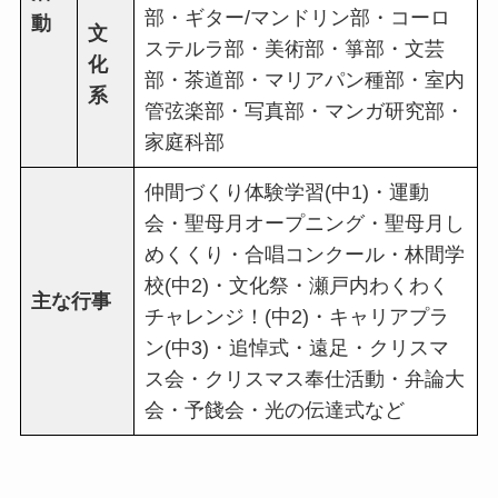
部・ギター/マンドリン部・コーロ
動
文
ステルラ部・美術部・箏部・文芸
化
部・茶道部・マリアパン種部・室内
系
管弦楽部・写真部・マンガ研究部・
家庭科部
仲間づくり体験学習(中1)・運動
会・聖母月オープニング・聖母月し
めくくり・合唱コンクール・林間学
校(中2)・文化祭・瀬戸内わくわく
主な行事
チャレンジ！(中2)・キャリアプラ
ン(中3)・追悼式・遠足・クリスマ
ス会・クリスマス奉仕活動・弁論大
会・予餞会・光の伝達式など