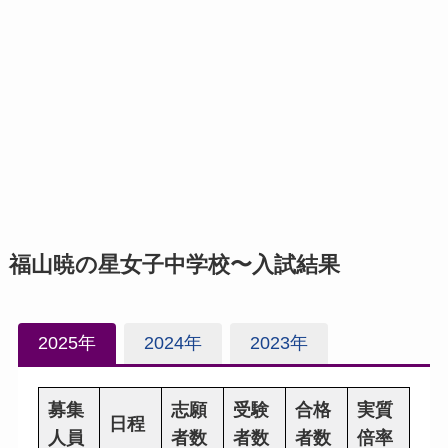
福山暁の星女子中学校〜入試結果
2025年
2024年
2023年
募集
志願
受験
合格
実質
日程
人員
者数
者数
者数
倍率