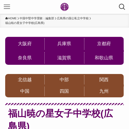
HOME
中国中堅中学受験：編集部
広島県の国公私立中学校
福山暁の星女子中学校(広島県)
大阪府
兵庫県
京都府
奈良県
滋賀県
和歌山県
北信越
中部
関西
中国
四国
九州
福山暁の星女子中学校(広
島県)