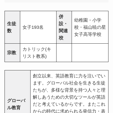
併
幼稚園・小学
生徒
設・
女子193名
校・福山暁の星
数
関連
女子高等学校
校
カトリック(キ
宗教
リスト教系)
創立以来、英語教育に力を注いでい
ます。グローバル社会を生きる生徒
たちが、多様な背景を持つ人々と理
解しあうための大切なツールが英語
グローバ
だと考えているからです。またこれ
ル教育
からの時代に求められる発信力・表