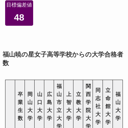
目標偏差値
48
福山暁の星女子高等学校からの大学合格者
数
福
関
同
立
卒
岡
山
広
山
上
立
西
福
志
命
業
山
口
島
市
智
教
学
山
社
館
生
大
大
大
立
大
大
院
大
大
大
数
学
学
学
大
学
学
大
学
学
学
学
学