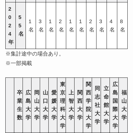
2
0
5
1
3
1
2
1
1
2
3
4
8
2
5
名
名
名
名
名
名
名
名
名
名
4
名
年
※集計途中の場合あり。
※一部掲載
東
関
広
同
立
卒
広
岡
山
愛
京
上
関
西
島
福
志
命
業
島
山
口
媛
理
智
西
学
国
山
社
館
生
大
大
大
大
科
大
大
院
際
大
大
大
数
学
学
学
学
大
学
学
大
大
学
学
学
学
学
学