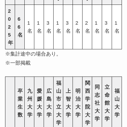
2
0
6
1
1
3
1
3
2
2
1
3
1
2
6
名
名
名
名
名
名
名
名
名
名
5
名
年
※集計途中の場合あり。
※一部掲載
福
関
同
立
卒
九
愛
広
山
上
明
西
福
志
命
業
州
媛
島
市
智
治
学
山
社
館
生
大
大
大
立
大
大
院
大
大
大
数
学
学
学
大
学
学
大
学
学
学
学
学