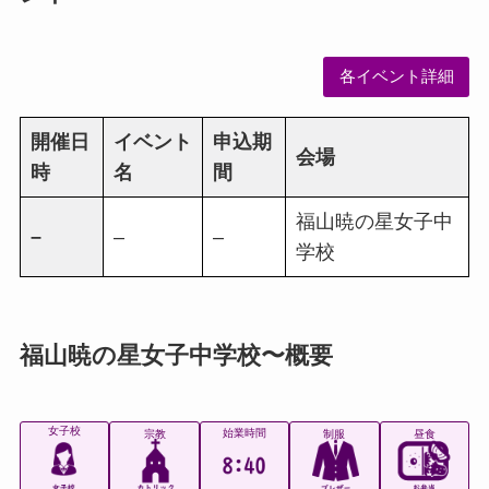
各イベント詳細
開催日
イベント
申込期
会場
時
名
間
福山暁の星女子中
–
–
–
学校
福山暁の星女子中学校〜概要
女子校
始業時間
宗教
制服
昼食