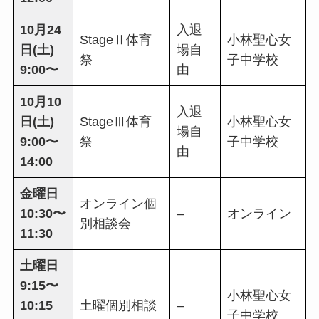
10月24
入退
StageⅡ体育
小林聖心女
日(土)
場自
祭
子中学校
9:00〜
由
10月10
入退
日(土)
StageⅢ体育
小林聖心女
場自
9:00〜
祭
子中学校
由
14:00
金曜日
オンライン個
10:30〜
–
オンライン
別相談会
11:30
土曜日
9:15〜
小林聖心女
10:15
土曜個別相談
–
子中学校