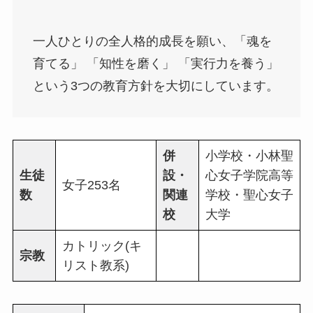
一人ひとりの全人格的成長を願い、「魂を
育てる」 「知性を磨く」 「実行力を養う」
という3つの教育方針を大切にしています。
併
小学校・小林聖
生徒
設・
心女子学院高等
女子253名
数
関連
学校・聖心女子
校
大学
カトリック(キ
宗教
リスト教系)