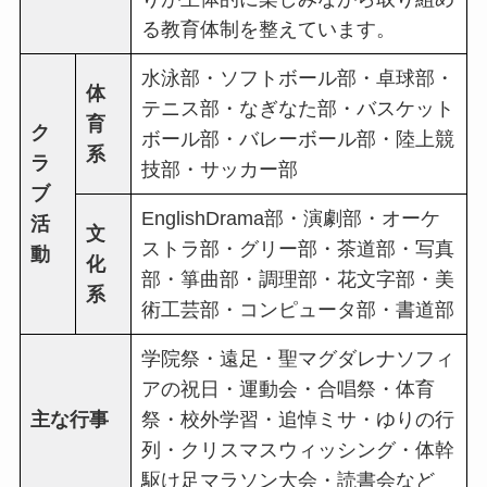
る教育体制を整えています。
水泳部・ソフトボール部・卓球部・
体
テニス部・なぎなた部・バスケット
育
ク
ボール部・バレーボール部・陸上競
系
ラ
技部・サッカー部
ブ
EnglishDrama部・演劇部・オーケ
活
文
ストラ部・グリー部・茶道部・写真
動
化
部・箏曲部・調理部・花文字部・美
系
術工芸部・コンピュータ部・書道部
学院祭・遠足・聖マグダレナソフィ
アの祝日・運動会・合唱祭・体育
主な行事
祭・校外学習・追悼ミサ・ゆりの行
列・クリスマスウィッシング・体幹
駆け足マラソン大会・読書会など