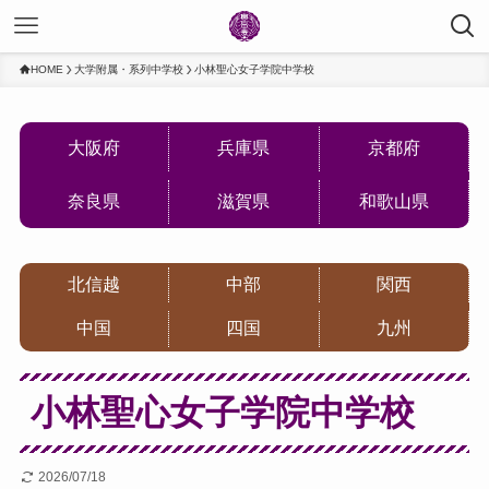
HOME
大学附属・系列中学校
小林聖心女子学院中学校
大阪府
兵庫県
京都府
奈良県
滋賀県
和歌山県
北信越
中部
関西
中国
四国
九州
小林聖心女子学院中学校
2026/07/18