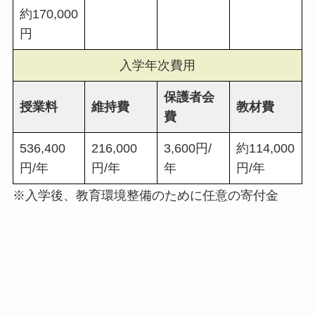
約170,000
円
入学年次費用
保護者会
授業料
維持費
教材費
費
536,400
216,000
3,600円/
約114,000
円/年
円/年
年
円/年
※入学後、教育環境整備のために任意の寄付金