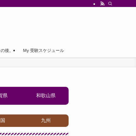
その後。
My 受験スケジュール
賀県
和歌山県
四国
九州