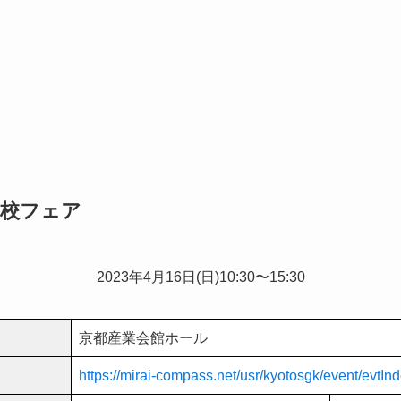
中学校フェア
2023年
4
月
16
日(日)10:30〜15:30
京都産業会館ホール
https://mirai-compass.net/usr/kyotosgk/event/evtInd