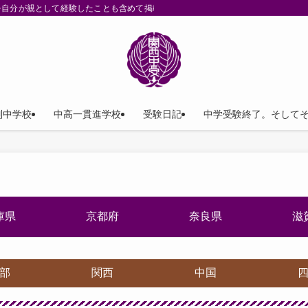
を自分が親として経験したことも含めて掲載。
列中学校
中高一貫進学校
受験日記
中学受験終了。そして
庫県
京都府
奈良県
滋
部
関西
中国