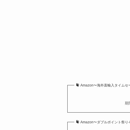
Amazon〜海外直輸入タイムセール祭
期
Amazon〜ダブルポイント祭り-8/8