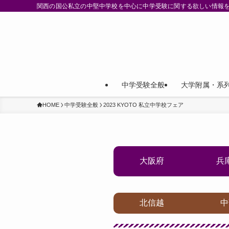
関西の国公私立の中堅中学校を中心に中学受験に関する欲しい情報
中学受験全般
大学附属・系
HOME
中学受験全般
2023 KYOTO 私立中学校フェア
大阪府
兵
北信越
中