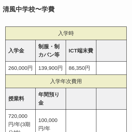
清風中学校
〜学費
入学時
制服・制
入学金
ICT端末費
カバン等
260,000円
139,900円
86,350円
入学年次費用
年間預り
授業料
金
720,000
100,000
円/年(3期
円/年