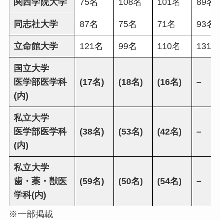
関西学院大学
75名
108名
101名
89名
同志社大学
87名
75名
71名
93名
立命館大学
121名
99名
110名
131名
国立大学
医学部医学科
(17名)
(18名)
(16名)
–
(内)
私立大学
医学部医学科
(38名)
(53名)
(42名)
–
(内)
私立大学
歯・薬・獣医
(59名)
(50名)
(54名)
–
学科(内)
※一部掲載