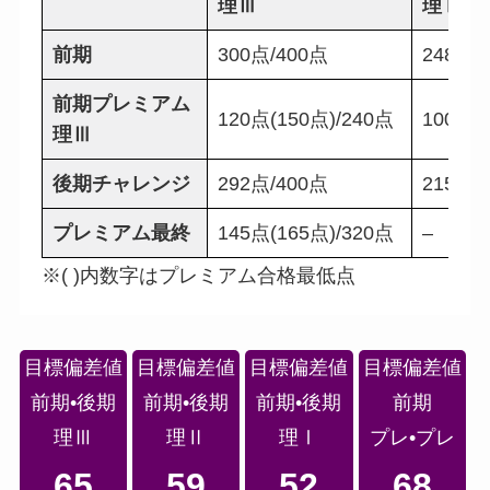
理Ⅲ
理Ⅱ
前期
300点/400点
248点/
前期プレミアム
120点(150点)/240点
100点/
理Ⅲ
後期チャレンジ
292点/400点
215点/
プレミアム最終
145点(165点)/320点
–
※( )内数字はプレミアム合格最低点
目標偏差値
目標偏差値
目標偏差値
目標偏差値
前期•後期
前期•後期
前期•後期
前期
理Ⅲ
理Ⅱ
理Ⅰ
プレ•プレ
65
59
52
68