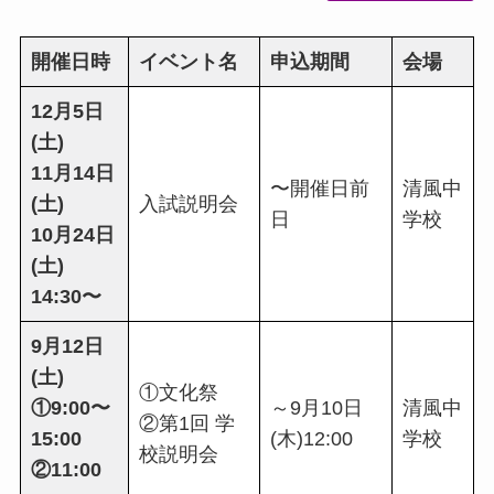
開催日時
イベント名
申込期間
会場
12月5日
(土)
11月14日
〜開催日前
清風中
(土)
入試説明会
日
学校
10月24日
(土)
14:30〜
9月12日
(土)
①文化祭
①9:00〜
～9月10日
清風中
②第1回 学
15:00
(木)12:00
学校
校説明会
②11:00