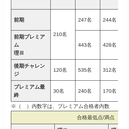
前期
247名
244名
210名
前期プレミア
ム
443名
428名
理Ⅲ
後期チャレン
120名
535名
312名
ジ
プレミアム最
30名
240名
170名
終
※（ ）内数字は、プレミアム合格者内数
合格最低点/満点