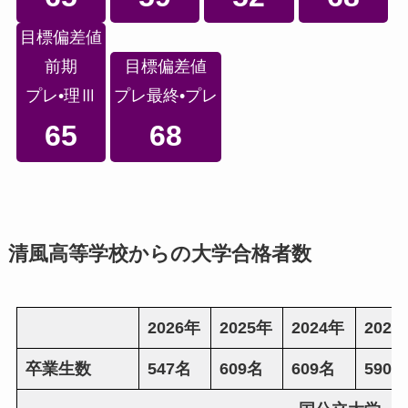
目標偏差値
前期
目標偏差値
プレ•理Ⅲ
プレ最終•プレ
65
68
清風高等学校か
らの大学合格者数
2026年
2025年
2024年
2023
卒業生数
547名
609名
609名
590名