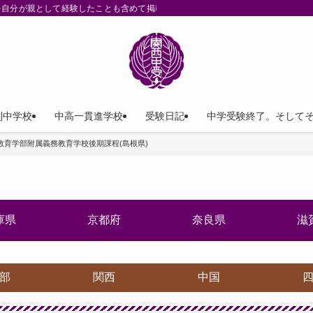
を自分が親として経験したことも含めて掲載。
列中学校
中高一貫進学校
受験日記
中学受験終了。そして
教育学部附属義務教育学校後期課程(島根県)
庫県
京都府
奈良県
滋
部
関西
中国