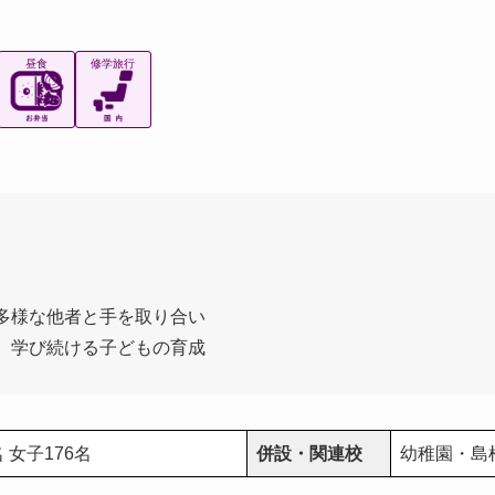
昼食
修学旅行
多様な他者と手を取り合い
 学び続ける子どもの育成
名 女子176名
併設・関連校
幼稚園・島