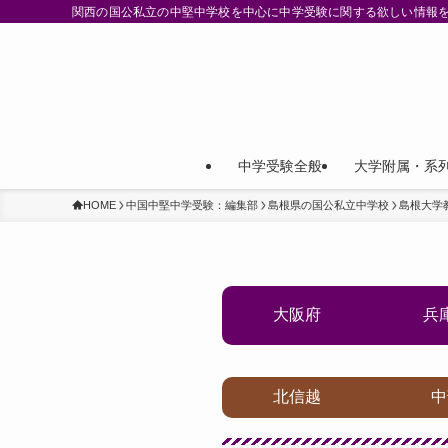
関西の国公私立の中堅中学校を中心に中学受験に関する欲しい情報
中学受験全般
大学附属・系
HOME
中国中堅中学受験：編集部
島根県の国公私立中学校
島根大学
大阪府
兵
北信越
中