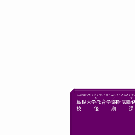
しまねだいがくきょういくがくぶふぞくぎむきょう
うきか
島根大学教育学部附属義
校後期