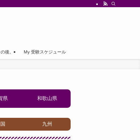
その後。
My 受験スケジュール
賀県
和歌山県
四国
九州