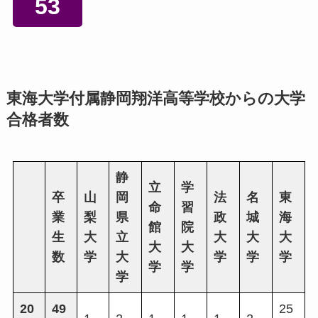
53
東海大学付属静岡翔洋高等学校からの大学
合格者数
静
立
学
卒
山
岡
法
名
東
命
習
業
梨
県
政
城
海
館
院
生
大
立
大
大
大
大
大
数
学
大
学
学
学
学
学
学
20
49
25