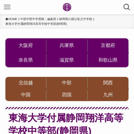
HOME
中部中堅中学受験：編集部
静岡県の国公私立中学校
東海大学付属静岡翔洋高等学校中等部(静岡県)
大阪府
兵庫県
京都府
奈良県
滋賀県
和歌山県
北信越
中部
関西
中国
四国
九州
東海大学付属静岡翔洋高等
学校中等部(静岡県)