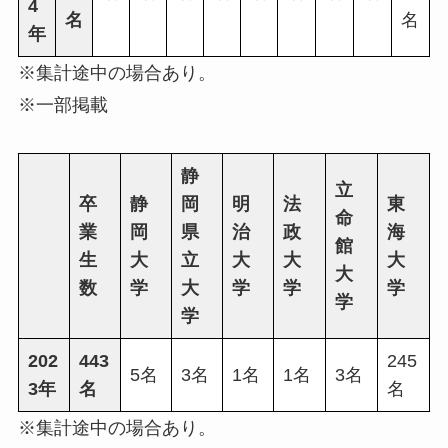
4
名
名
年
※集計途中の場合あり。
※一部掲載
静
立
卒
静
岡
明
法
東
命
業
岡
県
治
政
海
館
生
大
立
大
大
大
大
数
学
大
学
学
学
学
学
202
443
245
5名
3名
1名
1名
3名
3年
名
名
※集計途中の場合あり。