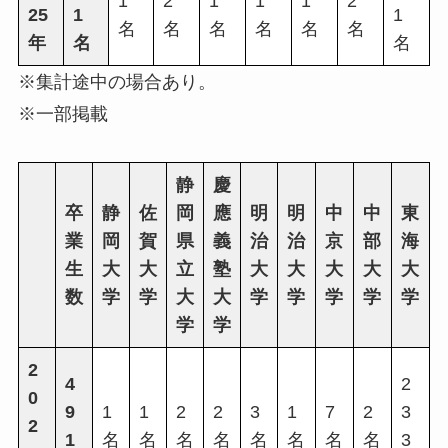
1
2
1
1
1
2
25
1
1
名
名
名
名
名
名
年
名
名
※集計途中の場合あり。
※一部掲載
静
慶
卒
静
佐
岡
應
明
明
中
中
東
業
岡
賀
県
義
治
治
京
部
海
生
大
大
立
塾
大
大
大
大
大
数
学
学
大
大
学
学
学
学
学
学
学
2
4
2
0
9
1
1
2
2
3
1
7
2
3
2
1
名
名
名
名
名
名
名
名
3