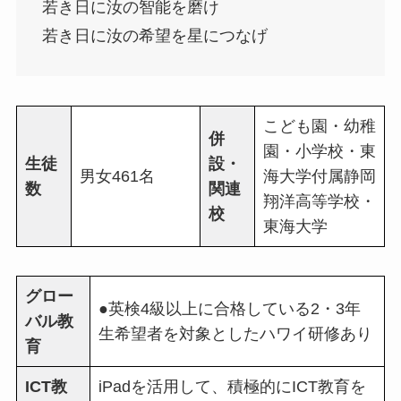
若き日に汝の智能を磨け
若き日に汝の希望を星につなげ
こども園・幼稚
併
園・小学校・東
生徒
設・
男女461名
海大学付属静岡
数
関連
翔洋高等学校・
校
東海大学
グロー
●英検4級以上に合格している2・3年
バル教
生希望者を対象としたハワイ研修あり
育
ICT教
iPadを活用して、積極的にICT教育を