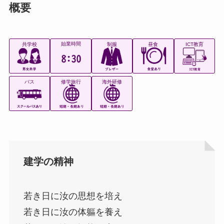
概要
始業時間
共学校
制服
昼食
ICT教育
バス
修学旅行
海外研修
建学の精神
若き日に汝の思想を培え
若き日に汝の体軀を養え