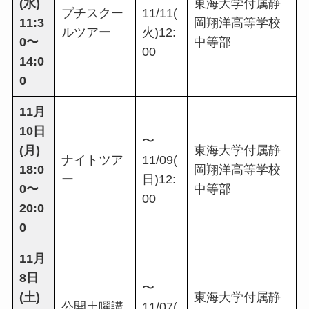
(水)
東海大学付属静
プチスクー
11/11(
11:3
岡翔洋高等学校
ルツアー
火)12:
0〜
中等部
00
14:0
0
11月
10日
〜
(月)
東海大学付属静
ナイトツア
11/09(
18:0
岡翔洋高等学校
ー
日)12:
0〜
中等部
00
20:0
0
11月
8日
〜
(土)
東海大学付属静
公開土曜講
11/07(