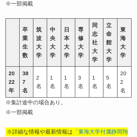
※一部掲載
同
立
卒
筑
中
日
専
東
志
命
業
波
央
本
修
海
社
館
生
大
大
大
大
大
大
大
数
学
学
学
学
学
学
学
20
38
20
2
1
1
3
1
5
22
7
2
名
名
名
名
名
名
年
名
名
※集計途中の場合あり。
※一部掲載
※詳細な情報や最新情報は
「東海大学付属静岡翔