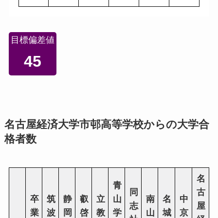
目標偏差値
45
名古屋経済大学市邨高等学校からの大学合
格者数
名
青
同
古
卒
筑
静
叡
立
山
南
名
中
志
屋
業
波
岡
啓
教
学
山
城
京