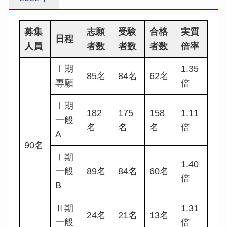
募集
志願
受験
合格
実質
日程
人員
者数
者数
者数
倍率
Ⅰ期
1.35
85名
84名
62名
専願
倍
Ⅰ期
182
175
158
1.11
一般
名
名
名
倍
A
90名
Ⅰ期
1.40
一般
89名
84名
60名
倍
B
Ⅱ期
1.31
24名
21名
13名
一般
倍