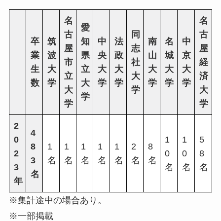
名
名
愛
古
同
古
卒
筑
知
中
法
南
名
中
屋
志
屋
業
波
県
央
政
山
城
京
市
社
経
生
大
立
大
大
大
大
大
立
大
済
数
学
大
学
学
学
学
学
大
学
大
学
学
学
2
4
0
1
1
5
8
1
1
1
1
1
2
8
2
0
0
8
3
名
名
名
名
名
名
名
3
名
名
名
名
年
※集計途中の場合あり。
※一部掲載