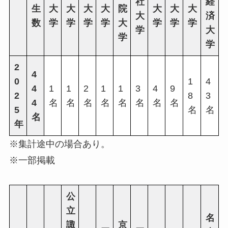
社
経
生
大
大
大
大
院
大
大
大
大
済
数
学
学
学
学
大
学
学
学
学
大
学
学
2
4
0
1
4
4
1
1
2
1
1
3
4
9
2
8
3
4
名
名
名
名
名
名
名
名
5
名
名
名
年
※集計途中の場合あり。
※一部掲載
公
立
名
諏
京