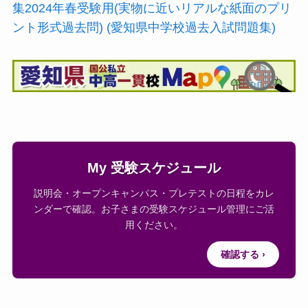
集2024年春受験用(実物に近いリアルな紙面のプリ
ント形式過去問) (愛知県中学校過去入試問題集)
My 受験スケジュール
説明会・オープンキャンパス・プレテストの日程をカレ
ンダーで確認。お子さまの受験スケジュール管理にご活
用ください。
確認する ›