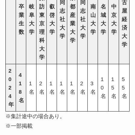
同
同
古
卒
岐
訪
叡
都
南
名
中
志
志
屋
業
阜
東
啓
産
山
城
京
社
社
経
生
大
京
大
業
大
大
大
大
大
済
数
学
理
学
大
学
学
学
学
学
大
科
学
学
大
学
2
4
0
1
1
5
1
1
2
1
1
1
2
3
2
0
5
5
8
名
名
名
名
名
名
名
4
名
名
名
名
年
※集計途中の場合あり。
※一部掲載