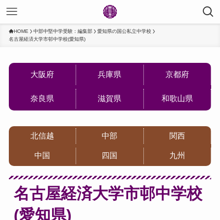
HOME
中部中堅中学受験：編集部
愛知県の国公私立中学校
名古屋経済大学市邨中学校(愛知県)
大阪府
兵庫県
京都府
奈良県
滋賀県
和歌山県
北信越
中部
関西
中国
四国
九州
名古屋経済大学市邨中学校
(愛知県)