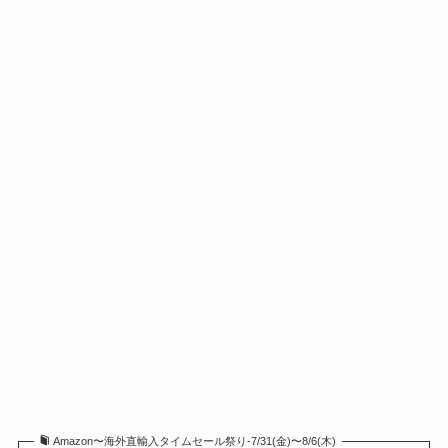
Amazon〜海外直輸入タイムセール祭り-7/31(金)〜8/6(木)