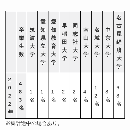
名
愛
愛
早
同
古
卒
筑
知
知
南
名
中
稲
志
屋
業
波
県
教
山
城
京
田
社
経
生
大
立
育
大
大
大
大
大
済
数
学
大
大
学
学
学
学
学
大
学
学
学
2
4
0
1
6
8
1
1
1
2
2
4
8
2
2
8
3
名
名
名
名
名
名
名
2
名
名
名
年
※集計途中の場合あり。