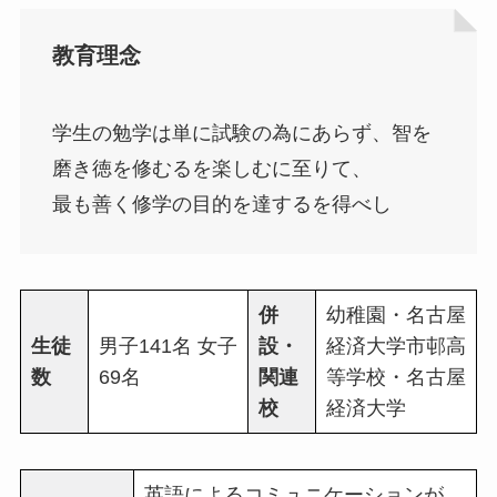
教育理念
学生の勉学は単に試験の為にあらず、智を
磨き徳を修むるを楽しむに至りて、
最も善く修学の目的を達するを得べし
併
幼稚園・名古屋
生徒
男子141名 女子
設・
経済大学市邨高
数
69名
関連
等学校・名古屋
校
経済大学
英語によるコミュニケーションが、