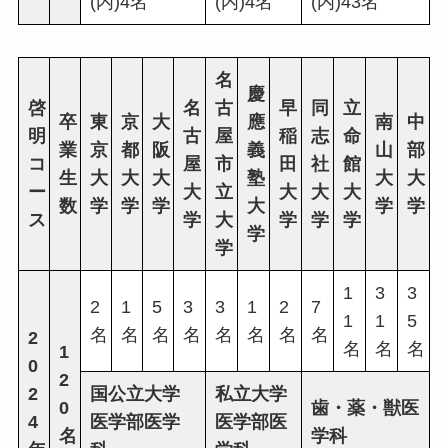
(内)4名
(内)4名
(内)43名
名
慶
啓
名
古
早
同
立
卒
東
京
大
應
南
中
明
古
屋
稲
志
命
業
京
都
阪
義
山
部
コ
屋
市
田
社
館
生
大
大
大
塾
大
大
ー
大
立
大
大
大
数
学
学
学
大
学
学
ス
学
大
学
学
学
学
学
1
3
3
2
1
5
3
3
1
2
7
1
1
5
名
名
名
名
名
名
名
名
2
名
名
名
1
0
2
2
国公立大学
私立大学
0
歯・薬・獣医
4
医学部医学
医学部医
名
学科