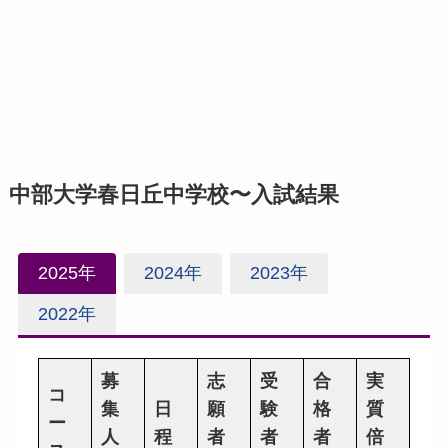
中部大学春日丘中学校〜入試結果
2025年
2024年
2023年
2022年
募
志
受
合
実
コ
集
日
願
験
格
質
ー
人
程
者
者
者
倍