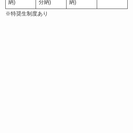
納)
分納)
納)
※特奨生制度あり