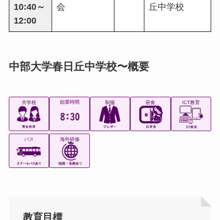
10:40～
会
丘中学校
12:00
中部大学春日丘中学校〜概要
始業時間
共学校
制服
昼食
ICT教育
バス
海外研修
教育目標