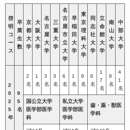
名
東
啓
名
古
早
同
立
卒
京
大
三
京
南
中
明
古
屋
稲
志
命
業
都
阪
重
理
山
部
コ
屋
市
田
社
館
生
大
大
大
科
大
大
ー
大
立
大
大
大
数
学
学
学
大
学
学
ス
学
大
学
学
学
学
学
1
4
2
1
3
3
6
1
9
6
9
7
1
名
名
名
名
名
名
名
名
名
2
名
名
0
9
2
5
国公立大学
私立大学
歯・薬・獣医
5
名
医学部医学
医学部医
学科
年
科
学科