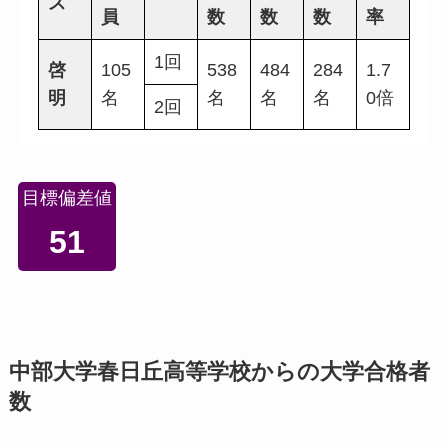
ス
員
数
数
数
率
1回
啓
105
538
484
284
1.7
明
名
名
名
名
0倍
2回
目標偏差値
51
中部大学春日丘高等学校からの大学合格者
数