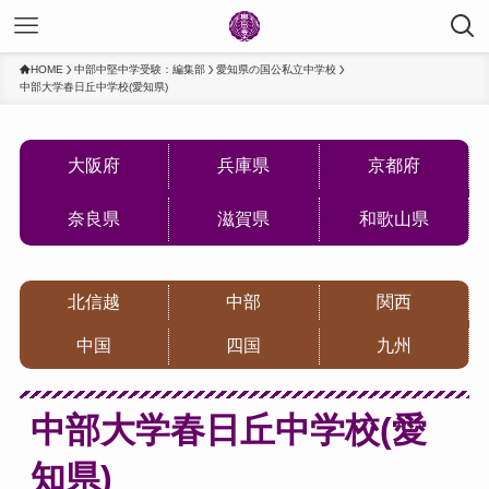
HOME
中部中堅中学受験：編集部
愛知県の国公私立中学校
中部大学春日丘中学校(愛知県)
大阪府
兵庫県
京都府
奈良県
滋賀県
和歌山県
北信越
中部
関西
中国
四国
九州
中部大学春日丘中学校(愛
知県)