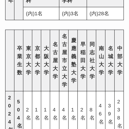
年
科
学科
(内)1名
(内)3名
(内)28名
名
慶
名
古
早
同
卒
東
京
大
應
南
名
中
古
屋
稲
志
業
京
都
阪
義
山
城
部
屋
市
田
社
生
大
大
大
塾
大
大
大
大
立
大
大
数
学
学
学
大
学
学
学
学
大
学
学
学
学
2
5
2
0
4
3
0
2
1
1
4
4
1
2
8
3
2
6
9
4
名
名
名
名
名
名
名
名
8
4
名
名
名
名