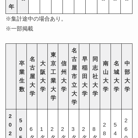
年
※集計途中の場合あり。
※一部掲載
名
東
名
古
早
同
卒
大
京
信
南
名
中
古
屋
稲
志
業
阪
工
州
山
城
部
屋
市
田
社
生
大
業
大
大
大
大
大
立
大
大
数
学
大
学
学
学
学
学
大
学
学
学
学
2
5
2
0
2
5
0
6
1
2
2
3
2
8
6
2
8
4
5
名
名
名
名
名
名
名
0