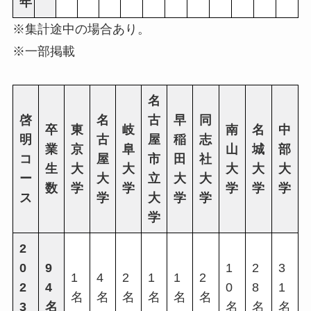
年
※集計途中の場合あり。
※一部掲載
名
啓
名
古
早
同
卒
東
岐
南
名
中
明
古
屋
稲
志
業
京
阜
山
城
部
コ
屋
市
田
社
生
大
大
大
大
大
ー
大
立
大
大
数
学
学
学
学
学
ス
学
大
学
学
学
2
0
9
1
2
3
1
4
2
1
1
2
2
4
0
8
1
名
名
名
名
名
名
3
名
名
名
名