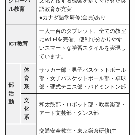
グローバ
文化と接する機会を多く持たせた英
ル教育
語教育が充実
●カナダ語学研修(全員)あり
一人一台のタブレット、全ての教室
にWi-Fiを完備。便利で分かりやす
ICT教育
いスマートな学習スタイルを実現し
ています。
体
サッカー部・男子バスケットボール
育
部・女子バスケットボール部・卓球
部
系
部・硬式テニス部・バドミントン部
活
文
動
和太鼓部・ロボット部・吹奏楽部・
化
アート文芸部・ダンス部
系
交通安全教室・東京鎌倉研修(中