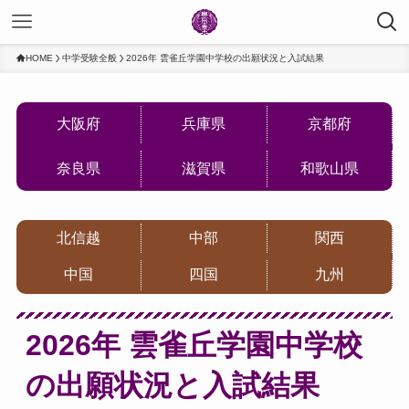
HOME
中学受験全般
2026年 雲雀丘学園中学校の出願状況と入試結果
大阪府
兵庫県
京都府
奈良県
滋賀県
和歌山県
北信越
中部
関西
中国
四国
九州
2026年 雲雀丘学園中学校
の出願状況と入試結果