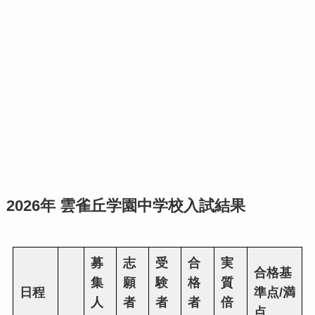
2026年 雲雀丘学園中学校入試結果
募
志
受
合
実
合格基
集
願
験
格
質
日程
準点/満
人
者
者
者
倍
点