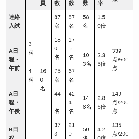
員
数
数
数
率
連絡
87
87
58
1.5
–
入試
名
名
名
0倍
18
17
3
0
5
A日
339
科
10
2.3
名
名
程・
点/500
3名
5倍
午前
点
4
16
75
67
科
0
名
名
名
A日
44
42
149
14
2.8
程・
1
4
点/200
8名
6倍
午後
名
名
点
37
21
135
B日
50
4.2
3
0
点/200
程
名
0倍