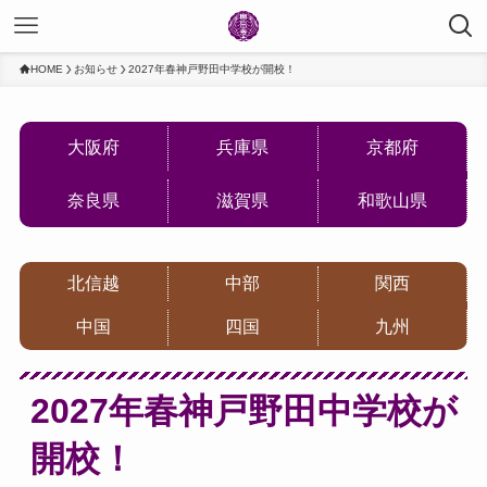
HOME
お知らせ
2027年春神戸野田中学校が開校！
大阪府
兵庫県
京都府
奈良県
滋賀県
和歌山県
北信越
中部
関西
中国
四国
九州
2027年春神戸野田中学校が
開校！