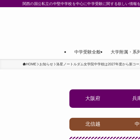
関西の国公私立の中堅中学校を中心に中学受験に関する欲しい情報
中学受験全般
大学附属・系
HOME
お知らせ
洛星ノートルダム女学院中学校は2027年度から新コ
大阪府
兵
北信越
中