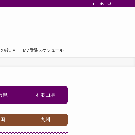
その後。
My 受験スケジュール
賀県
和歌山県
四国
九州