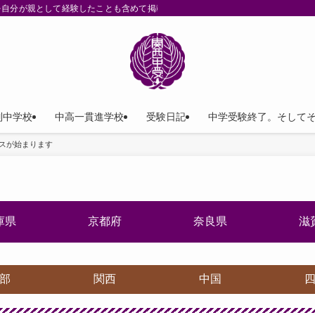
を自分が親として経験したことも含めて掲載。
列中学校
中高一貫進学校
受験日記
中学受験終了。そして
ースが始まります
庫県
京都府
奈良県
滋
部
関西
中国